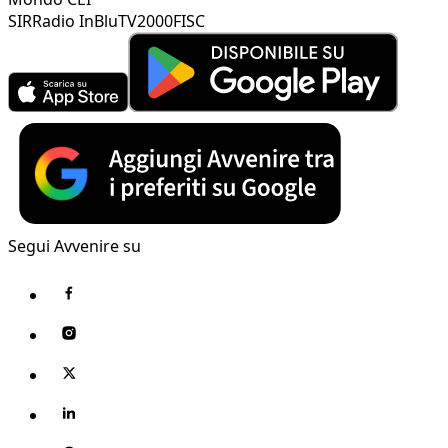
SIR
Radio InBlu
TV2000
FISC
Segui Avvenire su