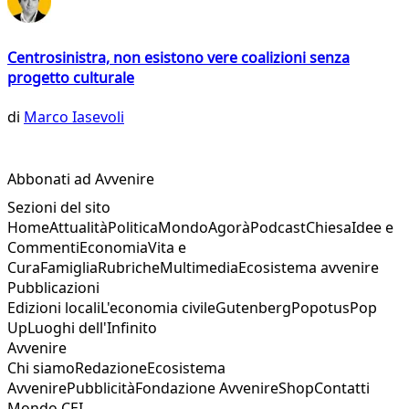
Centrosinistra, non esistono vere coalizioni senza
progetto culturale
di
Marco Iasevoli
Abbonati ad Avvenire
Sezioni del sito
Home
Attualità
Politica
Mondo
Agorà
Podcast
Chiesa
Idee e
Commenti
Economia
Vita e
Cura
Famiglia
Rubriche
Multimedia
Ecosistema avvenire
Pubblicazioni
Edizioni locali
L'economia civile
Gutenberg
Popotus
Pop
Up
Luoghi dell'Infinito
Avvenire
Chi siamo
Redazione
Ecosistema
Avvenire
Pubblicità
Fondazione Avvenire
Shop
Contatti
Mondo CEI