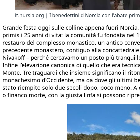
it.nursia.org | I benedettini d Norcia con l'abate pr
Grande festa oggi sulle colline appena fuori Norcia, 
primis i 25 anni di vita: la comunità fu fondata nel 1
restauro del complesso monastico, un antico convent
precedente monastero, contiguo alla concattedrale d
Nivakoff – perché cercavamo un posto più tranquillo e
Infine l’elevazione canonica di quello che era tecn
Monte. Tre traguardi che insieme significano il ritor
monachesimo d’Occidente, ma da dove gli ultimi ben
stato riempito solo due secoli dopo, poco meno. A d
o financo morte, con la giusta linfa si possono rip