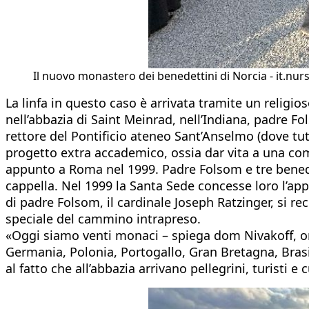
Il nuovo monastero dei benedettini di Norcia - it.nur
La linfa in questo caso è arrivata tramite un religi
nell’abbazia di Saint Meinrad, nell’Indiana, padre Fols
rettore del Pontificio ateneo Sant’Anselmo (dove tut
progetto extra accademico, ossia dar vita a una com
appunto a Roma nel 1999. Padre Folsom e tre benede
cappella. Nel 1999 la Santa Sede concesse loro l’app
di padre Folsom, il cardinale Joseph Ratzinger, si re
speciale del cammino intrapreso.
«Oggi siamo venti monaci – spiega dom Nivakoff, orig
Germania, Polonia, Portogallo, Gran Bretagna, Brasil
al fatto che all’abbazia arrivano pellegrini, turisti 