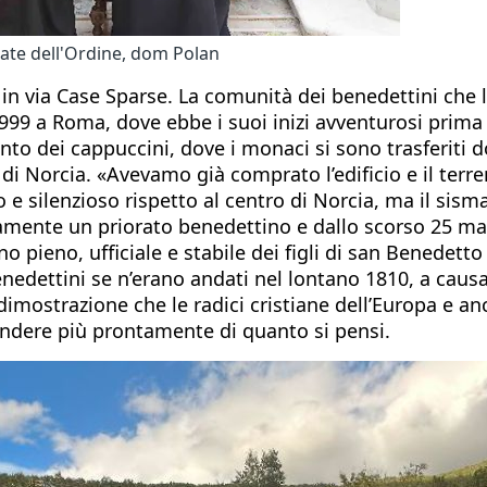
imate dell'Ordine, dom Polan
in via Case Sparse. La comunità dei benedettini che lì
999 a Roma, dove ebbe i suoi inizi avventurosi prima di
o dei cappuccini, dove i monaci si sono trasferiti do
i Norcia. «Avevamo già comprato l’edificio e il terr
 silenzioso rispetto al centro di Norcia, ma il sisma 
icamente un priorato benedettino e dallo scorso 25 ma
no pieno, ufficiale e stabile dei figli di san Benedett
edettini se n’erano andati nel lontano 1810, a causa
imostrazione che le radici cristiane dell’Europa e a
rendere più prontamente di quanto si pensi.