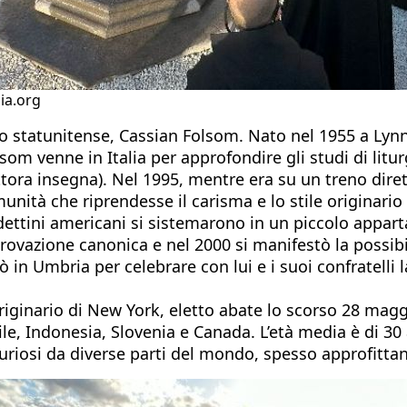
sia.org
oso statunitense, Cassian Folsom. Nato nel 1955 a Lyn
om venne in Italia per approfondire gli studi di liturgia
tora insegna). Nel 1995, mentre era su un treno diret
unità che riprendesse il carisma e lo stile originari
ttini americani si sistemarono in un piccolo apparta
rovazione canonica e nel 2000 si manifestò la possibi
cò in Umbria per celebrare con lui e i suoi confratelli
inario di New York, eletto abate lo scorso 28 maggio –
e, Indonesia, Slovenia e Canada. L’età media è di 30 
e curiosi da diverse parti del mondo, spesso approfittan