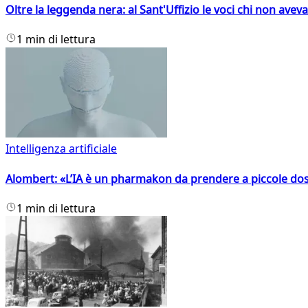
Oltre la leggenda nera: al Sant'Uffizio le voci chi non avev
1 min di lettura
Intelligenza artificiale
Alombert: «L’IA è un pharmakon da prendere a piccole dos
1 min di lettura