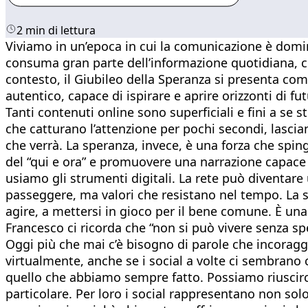
2 min di lettura
Viviamo in un’epoca in cui la comunicazione è dominat
consuma gran parte dell’informazione quotidiana, co
contesto, il Giubileo della Speranza si presenta com
autentico, capace di ispirare e aprire orizzonti di fut
Tanti contenuti online sono superficiali e fini a s
che catturano l’attenzione per pochi secondi, lascia
che verrà. La speranza, invece, è una forza che spin
del “qui e ora” e promuovere una narrazione capace d
usiamo gli strumenti digitali. La rete può diventar
passeggere, ma valori che resistano nel tempo. La s
agire, a mettersi in gioco per il bene comune. È una 
Francesco ci ricorda che “non si può vivere senza s
Oggi più che mai c’è bisogno di parole che incoragg
virtualmente, anche se i social a volte ci sembrano 
quello che abbiamo sempre fatto. Possiamo riuscirci
particolare. Per loro i social rappresentano non sol