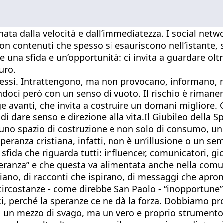
a dalla velocità e dall’immediatezza. I social network
n contenuti che spesso si esauriscono nell’istante, s
e una sfida e un’opportunità: ci invita a guardare ol
uro.
e stessi. Intrattengono, ma non provocano, informano
ndoci però con un senso di vuoto. Il rischio è rimaner
ge avanti, che invita a costruire un domani migliore. 
i dare senso e direzione alla vita.Il Giubileo della S
e uno spazio di costruzione e non solo di consumo, u
peranza cristiana, infatti, non è un’illusione o un s
sfida che riguarda tutti: influencer, comunicatori, gio
peranza” e che questa va alimentata anche nella comu
iano, di racconti che ispirano, di messaggi che apron
circostanze - come direbbe San Paolo - “inopportune”,
, perché la speranze ce ne dà la forza. Dobbiamo pro
o un mezzo di svago, ma un vero e proprio strumento 