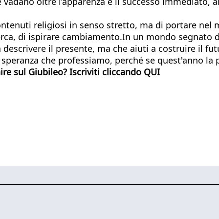
he vadano oltre l’apparenza e il successo immediato, a
contenuti religiosi in senso stretto, ma di portare ne
cerca, di ispirare cambiamento.In un mondo segnato da
escrivere il presente, ma che aiuti a costruire il fut
 speranza che professiamo, perché se quest'anno la p
re sul Giubileo? Iscriviti cliccando QUI