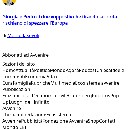
Giorgia e Pedro, i due «opposti» che tirando la corda
rischiano di spezzare l'Europa
di
Marco Iasevoli
Abbonati ad Avvenire
Sezioni del sito
Home
Attualità
Politica
Mondo
Agorà
Podcast
Chiesa
Idee e
Commenti
Economia
Vita e
Cura
Famiglia
Rubriche
Multimedia
Ecosistema avvenire
Pubblicazioni
Edizioni locali
L'economia civile
Gutenberg
Popotus
Pop
Up
Luoghi dell'Infinito
Avvenire
Chi siamo
Redazione
Ecosistema
Avvenire
Pubblicità
Fondazione Avvenire
Shop
Contatti
Mondo CEI