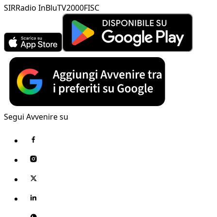
SIR
Radio InBlu
TV2000
FISC
Segui Avvenire su