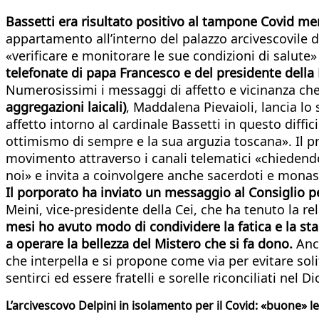
Bassetti era risultato positivo al tampone Covid me
appartamento all’interno del palazzo arcivescovile d
«verificare e monitorare le sue condizioni di salut
telefonate di papa Francesco e del presidente della 
Numerosissimi i messaggi di affetto e vicinanza che h
aggregazioni laicali)
, Maddalena Pievaioli, lancia lo
affetto intorno al cardinale Bassetti in questo diff
ottimismo di sempre e la sua arguzia toscana». Il p
movimento attraverso i canali telematici «chiedendo
noi» e invita a coinvolgere anche sacerdoti e monas
Il porporato ha inviato un messaggio al Consiglio 
Meini, vice-presidente della Cei, che ha tenuto la re
mesi ho avuto modo di condividere la fatica e la st
a operare la bellezza del Mistero che si fa dono.
Anch
che interpella e si propone come via per evitare s
sentirci ed essere fratelli e sorelle riconciliati nel Di
L’arcivescovo Delpini in isolamento per il Covid: «buone» l