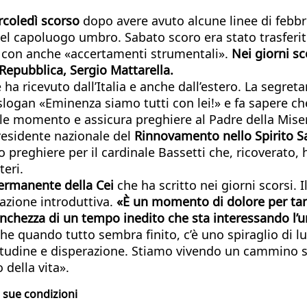
rcoledì scorso
dopo avere avuto alcune linee di febbr
el capoluogo umbro. Sabato scoro era stato trasferito
e» con anche «accertamenti strumentali».
Nei giorni sc
Repubblica, Sergio Mattarella.
a ricevuto dall’Italia e anche dall’estero. La segreta
 slogan «Eminenza siamo tutti con lei!» e fa sapere che
icile momento e assicura preghiere al Padre della Mise
residente nazionale del
Rinnovamento nello Spirito S
 preghiere per il cardinale Bassetti che, ricoverato,
teri.
permanente della Cei
che ha scritto nei giorni scorsi. 
lazione introduttiva.
«È un momento di dolore per tanti
anchezza di un tempo inedito che sta interessando l’
e quando tutto sembra finito, c’è uno spiraglio di l
olitudine e disperazione. Stiamo vivendo un cammino 
o della vita».
e sue condizioni