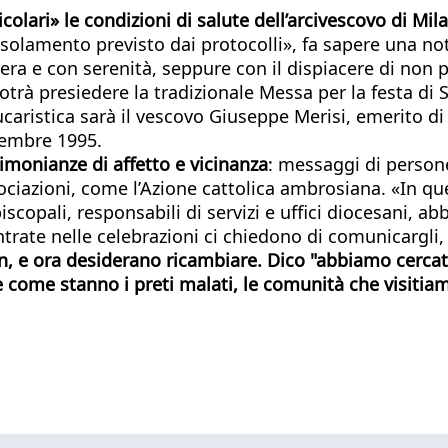
lari» le condizioni di salute dell’arcivescovo di Mila
 isolamento previsto dai protocolli», fa sapere una no
a e con serenità, seppure con il dispiacere di non p
n potrà presiedere la tradizionale Messa per la festa 
caristica sarà il vescovo Giuseppe Merisi, emerito di 
vembre 1995.
timonianze di affetto e vicinanza
: messaggi di persone 
sociazioni, come l’Azione cattolica ambrosiana. «In qu
piscopali, responsabili di servizi e uffici diocesani, a
rate nelle celebrazioni ci chiedono di comunicargli, 
wn, e ora desiderano ricambiare. Dico "abbiamo cercat
re come stanno i preti malati, le comunità che visiti