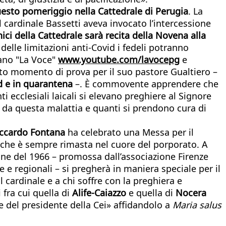
questo pomeriggio nella Cattedrale di Perugia
. La
l cardinale Bassetti aveva invocato l’intercessione
i della Cattedrale sarà recita della Novena alla
 delle limitazioni anti-Covid i fedeli potranno
sano "La Voce"
www.youtube.com/lavocepg
e
to momento di prova per il suo pastore Gualtiero –
vid e in quarantena
–. È commovente apprendere che
 ecclesiali laicali si elevano preghiere al Signore
 da questa malattia e quanti si prendono cura di
iccardo Fontana
ha celebrato una Messa per il
 che è sempre rimasta nel cuore del porporato. A
ione del 1966 – promossa dall’associazione Firenze
e regionali – si pregherà in maniera speciale per il
 cardinale e a chi soffre con la preghiera e
 fra cui quella di
Alife-Caiazzo
e quella di
Nocera
e del presidente della Cei» affidandolo a
Maria salus