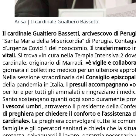
Ansa | Il cardinale Gualtiero Bassetti
Il cardinale Gualtiero Bassetti, arcivescovo di Perug
“Santa Maria della Misericordia” di Perugia. Contagi
d’urgenza Covid 1 del nosocomio.
Il trasferimento i
vitali.
Si trova «in cura nella Terapia Intensiva 2 do
cardinale, originario di Marradi,
«è vigile e collabor
giornata il bollettino medico per un ulteriore approf
Nella sessione straordinaria del
Consiglio episcopa
della pandemia in Italia,
i presuli accompagnano «con
per lui e per tutti gli ammalati e ringraziano i medic
Santo sostengano quanti oggi sono duramente provat
I
vescovi umbri
, attraverso il presidente della Con
di preghiera per chiedere il conforto e l'assistenza
cardinale».
La preghiera coinvolgerà tutte le comuni
famiglie e gli operatori sanitari e chieda che la sit
protesta, salvaguardi il lavoro, garanzia necessaria pe