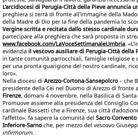
L’arcidiocesi di Perugia-Città della Pieve annuncia
preghiera si terrà di fronte all’immagine della Madon
della Madre di Dio per la fine della pandemia lo sco
Vergine scritta e recitata dallo stesso cardinale du
partecipare alla preghiera che sarà proposta in str
www.facebook.com/LaVoceSettimanaleUmbria
. «L
evidenzia
il vescovo ausiliare di Perugia-Città della
in tante comunità parrocchiali, famiglie religiose e 
per una pronta guarigione del nostro cardinale, ric
loro».
Nella diocesi di
Arezzo-Cortona-Sansepolcro
– che B
presidente della Cei nel Duomo di Arezzo di fronte
Firenze
, domani 4 novembre, nella Basilica di Santa 
Promuove assieme alla presidenza del Consiglio Comu
cardinale Bassetti che a Firenze, sua città d’adozion
l’affetto», fa sapere la comunità del
Sacro Convento 
Inferiore-Sarno
che, per mezzo del vescovo Giuseppe 
infirmorum
.