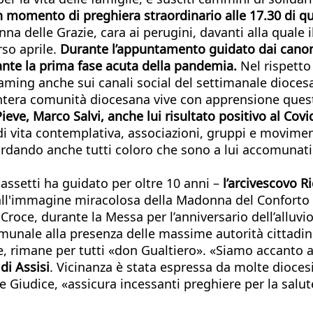
 un momento di preghiera straordinario alle 17.30 di 
na delle Grazie, cara ai perugini, davanti alla quale i
rso aprile.
Durante l’appuntamento guidato dai canonic
rante la prima fase acuta della pandemia.
Nel rispetto
eaming anche sui canali social del settimanale dioce
’intera comunità diocesana vive con apprensione ques
 Pieve, Marco Salvi, anche lui risultato positivo al Co
di vita contemplativa, associazioni, gruppi e movimenti
ordando anche tutti coloro che sono a lui accomunati
assetti ha guidato per oltre 10 anni –
l’arcivescovo R
 all'immagine miracolosa della Madonna del Conforto
Croce, durante la Messa per l’anniversario dell’alluv
nale alla presenza delle massime autorità cittadine 
e, rimane per tutti «don Gualtiero». «Siamo accanto al
di Assisi
. Vicinanza è stata espressa da molte diocesi
Giudice, «assicura incessanti preghiere per la salut