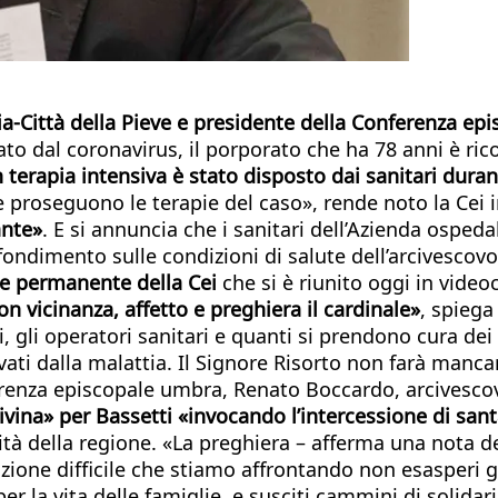
ia-Città della Pieve e presidente della Conferenza epis
ato dal coronavirus, il porporato che ha 78 anni è ri
n terapia intensiva è stato disposto dai sanitari dura
ve proseguono le terapie del caso», rende noto la Cei 
ante»
. E si annuncia che i sanitari dell’Azienda osped
ondimento sulle condizioni di salute dell’arcivescovo 
le permanente della Ce
i
che si è riunito oggi in videoc
 vicinanza, affetto e preghiera il cardinale»
, spiega
i, gli operatori sanitari e quanti si prendono cura dei 
i dalla malattia. Il Signore Risorto non farà mancar
ferenza episcopale umbra, Renato Boccardo, arcivesco
 divina» per Bassetti «invocando l’intercessione di s
tà della regione. «La preghiera – afferma una nota del
uazione difficile che stiamo affrontando non esasperi g
r la vita delle famiglie, e susciti cammini di solidarie