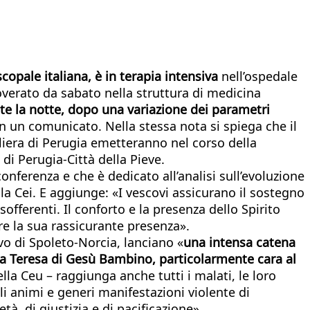
copale italiana, è in terapia intensiva
nell’ospedale
coverato da sabato nella struttura di medicina
nte la notte, dopo una variazione dei parametri
in un comunicato. Nella stessa nota si spiega che il
aliera di Perugia emetteranno nel corso della
di Perugia-Città della Pieve.
onferenza e che è dedicato all’analisi sull’evoluzione
 la Cei. E aggiunge: «I vescovi assicurano il sostegno
sofferenti. Il conforto e la presenza dello Spirito
e la sua rassicurante presenza».
vo di Spoleto-Norcia, lanciano «
una intensa catena
anta Teresa di Gesù Bambino, particolarmente cara al
la Ceu – raggiunga anche tutti i malati, le loro
li animi e generi manifestazioni violente di
tà, di giustizia e di pacificazione».