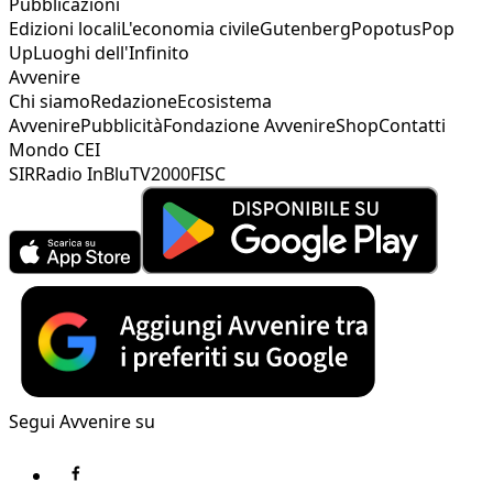
Pubblicazioni
Edizioni locali
L'economia civile
Gutenberg
Popotus
Pop
Up
Luoghi dell'Infinito
Avvenire
Chi siamo
Redazione
Ecosistema
Avvenire
Pubblicità
Fondazione Avvenire
Shop
Contatti
Mondo CEI
SIR
Radio InBlu
TV2000
FISC
Segui Avvenire su