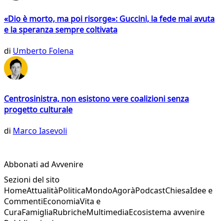
«Dio è morto, ma poi risorge»: Guccini, la fede mai avuta
e la speranza sempre coltivata
di
Umberto Folena
Centrosinistra, non esistono vere coalizioni senza
progetto culturale
di
Marco Iasevoli
Abbonati ad Avvenire
Sezioni del sito
Home
Attualità
Politica
Mondo
Agorà
Podcast
Chiesa
Idee e
Commenti
Economia
Vita e
Cura
Famiglia
Rubriche
Multimedia
Ecosistema avvenire