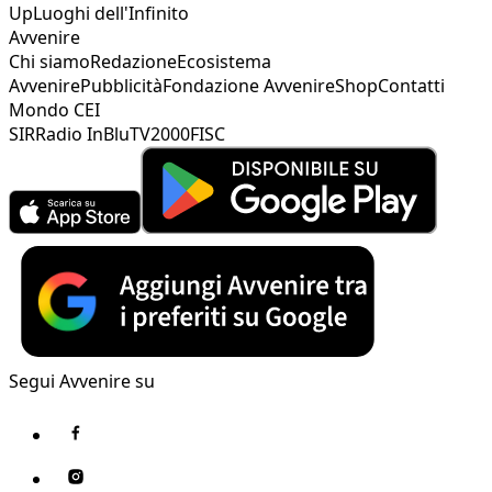
Up
Luoghi dell'Infinito
Avvenire
Chi siamo
Redazione
Ecosistema
Avvenire
Pubblicità
Fondazione Avvenire
Shop
Contatti
Mondo CEI
SIR
Radio InBlu
TV2000
FISC
Segui Avvenire su