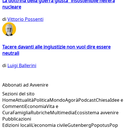
La dottrina della guerra giusta insostenibile nell’era
nucleare
di
Vittorio Possenti
Tacere davanti alle ingiustizie non vuol dire essere
neutrali
di
Luigi Ballerini
Abbonati ad Avvenire
Sezioni del sito
Home
Attualità
Politica
Mondo
Agorà
Podcast
Chiesa
Idee e
Commenti
Economia
Vita e
Cura
Famiglia
Rubriche
Multimedia
Ecosistema avvenire
Pubblicazioni
Edizioni locali
L'economia civile
Gutenberg
Popotus
Pop