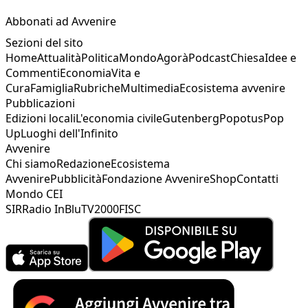
Abbonati ad Avvenire
Sezioni del sito
Home
Attualità
Politica
Mondo
Agorà
Podcast
Chiesa
Idee e
Commenti
Economia
Vita e
Cura
Famiglia
Rubriche
Multimedia
Ecosistema avvenire
Pubblicazioni
Edizioni locali
L'economia civile
Gutenberg
Popotus
Pop
Up
Luoghi dell'Infinito
Avvenire
Chi siamo
Redazione
Ecosistema
Avvenire
Pubblicità
Fondazione Avvenire
Shop
Contatti
Mondo CEI
SIR
Radio InBlu
TV2000
FISC