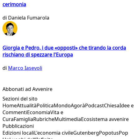
cerimonia
di
Daniela Fumarola
Giorgia e Pedro, i due «opposti» che tirando la corda
rischiano di spezzare l'Europa
di
Marco Iasevoli
Abbonati ad Avvenire
Sezioni del sito
Home
Attualità
Politica
Mondo
Agorà
Podcast
Chiesa
Idee e
Commenti
Economia
Vita e
Cura
Famiglia
Rubriche
Multimedia
Ecosistema avvenire
Pubblicazioni
Edizioni locali
L'economia civile
Gutenberg
Popotus
Pop