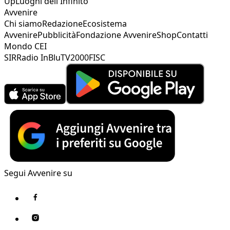
Up
Luoghi dell'Infinito
Avvenire
Chi siamo
Redazione
Ecosistema
Avvenire
Pubblicità
Fondazione Avvenire
Shop
Contatti
Mondo CEI
SIR
Radio InBlu
TV2000
FISC
Segui Avvenire su