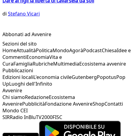
Dare ai figli la libertà di cavarsela da soli
di
Stefano Vicari
Abbonati ad Avvenire
Sezioni del sito
Home
Attualità
Politica
Mondo
Agorà
Podcast
Chiesa
Idee e
Commenti
Economia
Vita e
Cura
Famiglia
Rubriche
Multimedia
Ecosistema avvenire
Pubblicazioni
Edizioni locali
L'economia civile
Gutenberg
Popotus
Pop
Up
Luoghi dell'Infinito
Avvenire
Chi siamo
Redazione
Ecosistema
Avvenire
Pubblicità
Fondazione Avvenire
Shop
Contatti
Mondo CEI
SIR
Radio InBlu
TV2000
FISC