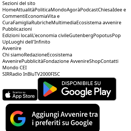
Sezioni del sito
Home
Attualità
Politica
Mondo
Agorà
Podcast
Chiesa
Idee e
Commenti
Economia
Vita e
Cura
Famiglia
Rubriche
Multimedia
Ecosistema avvenire
Pubblicazioni
Edizioni locali
L'economia civile
Gutenberg
Popotus
Pop
Up
Luoghi dell'Infinito
Avvenire
Chi siamo
Redazione
Ecosistema
Avvenire
Pubblicità
Fondazione Avvenire
Shop
Contatti
Mondo CEI
SIR
Radio InBlu
TV2000
FISC