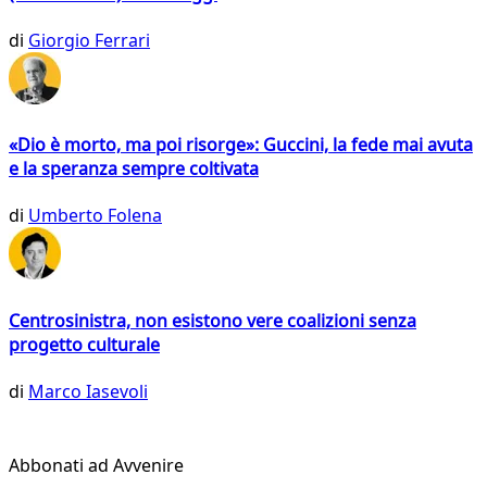
di
Giorgio Ferrari
«Dio è morto, ma poi risorge»: Guccini, la fede mai avuta
e la speranza sempre coltivata
di
Umberto Folena
Centrosinistra, non esistono vere coalizioni senza
progetto culturale
di
Marco Iasevoli
Abbonati ad Avvenire