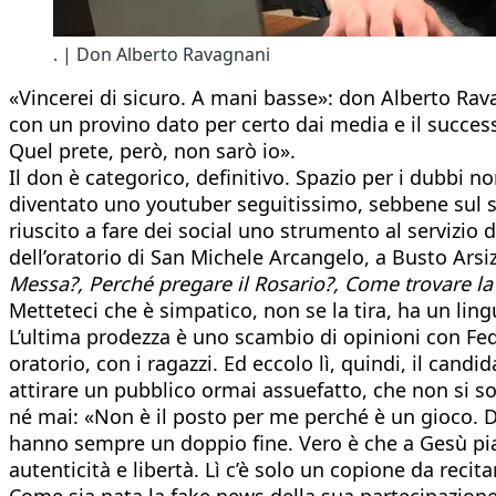
. | Don Alberto Ravagnani
«Vincerei di sicuro. A mani basse»: don Alberto Rav
con un provino dato per certo dai media e il succes
Quel prete, però, non sarò io».
Il don è categorico, definitivo. Spazio per i dubbi n
diventato uno youtuber seguitissimo, sebbene sul suo
riuscito a fare dei social uno strumento al servizio 
dell’oratorio di San Michele Arcangelo, a Busto Arsiz
Messa?, Perché pregare il Rosario?, Come trovare la
Metteteci che è simpatico, non se la tira, ha un lin
L’ultima prodezza è uno scambio di opinioni con Fedez
oratorio, con i ragazzi. Ed eccolo lì, quindi, il ca
attirare un pubblico ormai assuefatto, che non si so
né mai: «Non è il posto per me perché è un gioco. D
hanno sempre un doppio fine. Vero è che a Gesù piac
autenticità e libertà. Lì c’è solo un copione da recita
Come sia nata la fake news della sua partecipazione,