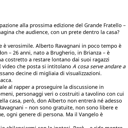
pazione alla prossima edizione del Grande Fratello –
magina che audience, con un prete dentro la casa?
fale è verosimile. Alberto Ravagnani in poco tempo è
on – 26 anni, nato a Brugherio, in Brianza – è
ha costretto a restare lontano dai suoi ragazzi
I video che posta si intitolano
A cosa serve andare a
ssano decine di migliaia di visualizzazioni.
pacca.
ale al rapper a proseguire la discussione in
omeni, personaggi veri o costruiti a tavolino con cui
uella casa, però, don Alberto non entrerà né adesso
 Ravagnani – non sono gratuite, non sono libere e
e, ogni genere di persona. Ma il Vangelo è
o sbilanciarmi con le ipotesi. Però – e ride mentre