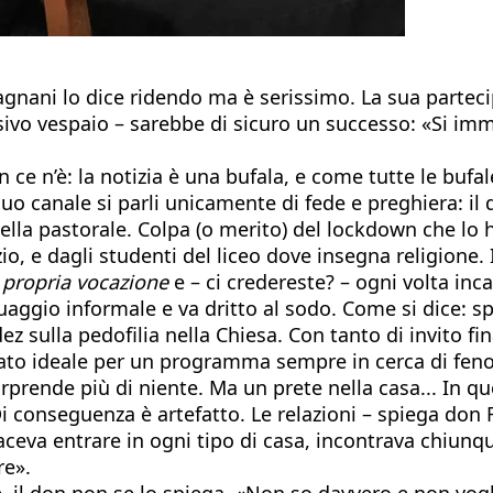
agnani lo dice ridendo ma è serissimo. La sua parteci
sivo vespaio – sarebbe di sicuro un successo: «Si im
on ce n’è: la notizia è una bufala, e come tutte le bu
 canale si parli unicamente di fede e preghiera: il d
della pastorale. Colpa (o merito) del lockdown che lo 
io, e dagli studenti del liceo dove insegna religione. 
 propria vocazione
e – ci credereste? – ogni volta inca
guaggio informale e va dritto al sodo. Come si dice: s
 sulla pedofilia nella Chiesa. Con tanto di invito fin
ndidato ideale per un programma sempre in cerca di fen
rprende più di niente. Ma un prete nella casa... In q
i conseguenza è artefatto. Le relazioni – spiega don
eva entrare in ogni tipo di casa, incontrava chiunqu
re».
 il don non se lo spiega. «Non so davvero e non vogli