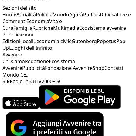
Sezioni del sito
Home
Attualità
Politica
Mondo
Agorà
Podcast
Chiesa
Idee e
Commenti
Economia
Vita e
Cura
Famiglia
Rubriche
Multimedia
Ecosistema avvenire
Pubblicazioni
Edizioni locali
L'economia civile
Gutenberg
Popotus
Pop
Up
Luoghi dell'Infinito
Avvenire
Chi siamo
Redazione
Ecosistema
Avvenire
Pubblicità
Fondazione Avvenire
Shop
Contatti
Mondo CEI
SIR
Radio InBlu
TV2000
FISC