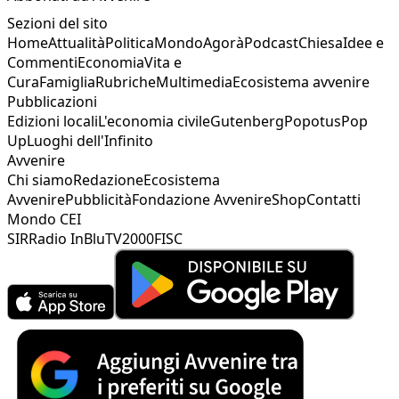
Sezioni del sito
Home
Attualità
Politica
Mondo
Agorà
Podcast
Chiesa
Idee e
Commenti
Economia
Vita e
Cura
Famiglia
Rubriche
Multimedia
Ecosistema avvenire
Pubblicazioni
Edizioni locali
L'economia civile
Gutenberg
Popotus
Pop
Up
Luoghi dell'Infinito
Avvenire
Chi siamo
Redazione
Ecosistema
Avvenire
Pubblicità
Fondazione Avvenire
Shop
Contatti
Mondo CEI
SIR
Radio InBlu
TV2000
FISC