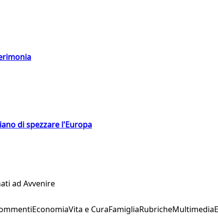
cerimonia
hiano di spezzare l'Europa
ati ad Avvenire
Commenti
Economia
Vita e Cura
Famiglia
Rubriche
Multimedia