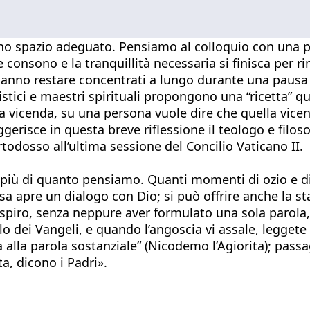
o spazio adeguato. Pensiamo al colloquio con una pers
e consono e la tranquillità necessaria si finisca per
 sanno restare concentrati a lungo durante una pausa di
stici e maestri spirituali propongono una “ricetta” q
na vicenda, su una persona vuole dire che quella vice
uggerisce in questa breve riflessione il teologo e fil
todosso all’ultima sessione del Concilio Vaticano II.
iù di quanto pensiamo. Quanti momenti di ozio e di 
sa apre un dialogo con Dio; si può offrire anche la s
ospiro, senza neppure aver formulato una sola parola,
 dei Vangeli, e quando l’angoscia vi assale, leggete a
ta alla parola sostanziale” (Nicodemo l’Agiorita); pass
, dicono i Padri».