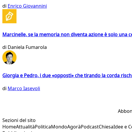
di
Enrico Giovannini
Marcinelle, se la memoria non diventa azione è solo una 
di
Daniela Fumarola
Giorgia e Pedro, i due «opposti» che tirando la corda risc
di
Marco Iasevoli
Abbon
Sezioni del sito
Home
Attualità
Politica
Mondo
Agorà
Podcast
Chiesa
Idee e 