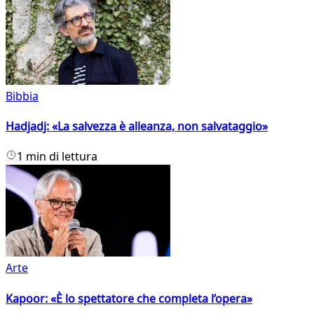
Bibbia
Hadjadj: «La salvezza è alleanza, non salvataggio»
1 min di lettura
Arte
Kapoor: «È lo spettatore che completa l’opera»