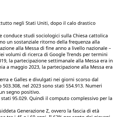
utto negli Stati Uniti, dopo il calo drastico
he conduce studi sociologici sulla Chiesa cattolica
ano un sostanziale ritorno della frequenza alla
zione alla Messa di fine anno a livello nazionale –
i volumi di ricerca di Google Trends per termini
19, la partecipazione settimanale alla Messa era in
mia a maggio 2023, la partecipazione alla Messa era
erra e Galles e divulgati nei giorni scorso dal
o 503.308, nel 2023 sono stati 554.913. Numeri
 un segno positivo.
o stati 95.029. Quindi il computo complessivo per la
ddeta Generazione Z, ovvero la fascia di età
a tra i 45 e i 60 anni. Il 62% per cento dei giovani