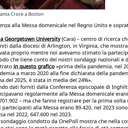
Santa Croce a Boston
quenza alla Messa domenicale nel Regno Unito e sopratt
lla Georgetown University
(Cara) – centro di ricerca c
niti dalla diocesi di Arlington, in Virginia, che mostr
ivata proprio mentre noi avevamo stimato la partecipa
o che tiene conto dei nostri sondaggi nazionali e de
strato
in questo grafico
«prima della pandemia, nel 20
ndemia a marzo 2020 alla fine dichiarata della pande
na del 2025, è stata in media del 24%».
ndo dati forniti dalla Conferenza episcopale di Inghilt
artecipavano regolarmente alla Messa domenicale eran
o 701.902 – ma che fanno registrare per la prima volta
 i partecipanti alla Messa erano 89.420, nel 2023 son
sa nel 2022, 647.600 nel 2023.
 sondaggio condotto da OnePoll mostra che nella cosi
o atei sono la metà rispetto alla fascia di età compres