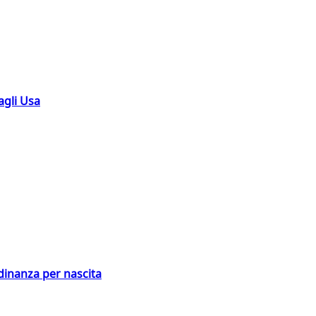
agli Usa
adinanza per nascita