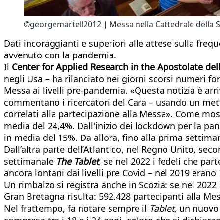
©georgemartell2012 | Messa nella Cattedrale della 
Dati incoraggianti e superiori alle attese sulla fre
avvenuto con la pandemia.
Il
Center for Applied Research in the Apostolate de
negli Usa – ha rilanciato nei giorni scorsi numeri for
Messa ai livelli pre-pandemia. «Questa notizia è arr
commentano i ricercatori del Cara – usando un metod
correlati alla partecipazione alla Messa». Come mo
media del 24,4%. Dall'inizio dei lockdown per la pa
in media del 15%. Da allora, fino alla prima settima
Dall’altra parte dell’Atlantico, nel Regno Unito, seco
settimanale
The Tablet
, se nel 2022 i fedeli che p
ancora lontani dai livelli pre Covid – nel 2019 eran
Un rimbalzo si registra anche in Scozia: se nel 2022
Gran Bretagna risulta: 592.428 partecipanti alla Mes
Nel frattempo, fa notare sempre il
Tablet
, un nuovo
compresa tra i 18 e i 24 anni, coloro che si dichiaran