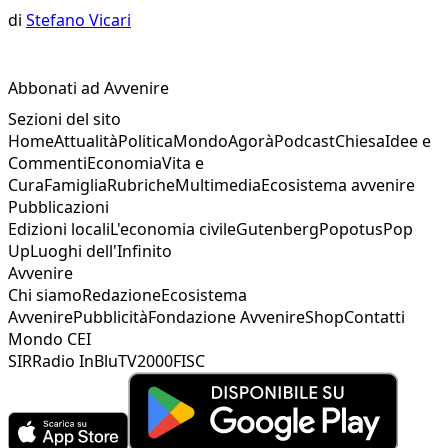
di
Stefano Vicari
Abbonati ad Avvenire
Sezioni del sito
Home
Attualità
Politica
Mondo
Agorà
Podcast
Chiesa
Idee e
Commenti
Economia
Vita e
Cura
Famiglia
Rubriche
Multimedia
Ecosistema avvenire
Pubblicazioni
Edizioni locali
L'economia civile
Gutenberg
Popotus
Pop
Up
Luoghi dell'Infinito
Avvenire
Chi siamo
Redazione
Ecosistema
Avvenire
Pubblicità
Fondazione Avvenire
Shop
Contatti
Mondo CEI
SIR
Radio InBlu
TV2000
FISC