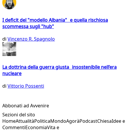
I deficit del "modello Albania" e quella rischiosa
scommessa sugli "hub"
di
Vincenzo R. Spagnolo
La dottrina della guerra giusta insostenibile nell’era
nucleare
di
Vittorio Possenti
Abbonati ad Avvenire
Sezioni del sito
Home
Attualità
Politica
Mondo
Agorà
Podcast
Chiesa
Idee e
Commenti
Economia
Vita e