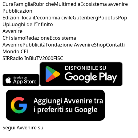
Cura
Famiglia
Rubriche
Multimedia
Ecosistema avvenire
Pubblicazioni
Edizioni locali
L'economia civile
Gutenberg
Popotus
Pop
Up
Luoghi dell'Infinito
Avvenire
Chi siamo
Redazione
Ecosistema
Avvenire
Pubblicità
Fondazione Avvenire
Shop
Contatti
Mondo CEI
SIR
Radio InBlu
TV2000
FISC
Segui Avvenire su