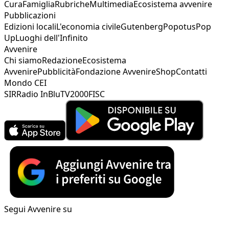
Cura
Famiglia
Rubriche
Multimedia
Ecosistema avvenire
Pubblicazioni
Edizioni locali
L'economia civile
Gutenberg
Popotus
Pop
Up
Luoghi dell'Infinito
Avvenire
Chi siamo
Redazione
Ecosistema
Avvenire
Pubblicità
Fondazione Avvenire
Shop
Contatti
Mondo CEI
SIR
Radio InBlu
TV2000
FISC
Segui Avvenire su