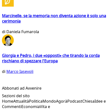
Marcinelle, se la memoria non diventa azione è solo una
cerimonia
di
Daniela Fumarola
Giorgia e Pedro, i due «opposti» che tirando la corda
rischiano di spezzare l'Europa
di
Marco Iasevoli
Abbonati ad Avvenire
Sezioni del sito
Home
Attualità
Politica
Mondo
Agorà
Podcast
Chiesa
Idee e
Commenti
Economia
Vita e