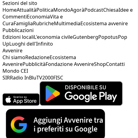
Sezioni del sito
Home
Attualità
Politica
Mondo
Agorà
Podcast
Chiesa
Idee e
Commenti
Economia
Vita e
Cura
Famiglia
Rubriche
Multimedia
Ecosistema avvenire
Pubblicazioni
Edizioni locali
L'economia civile
Gutenberg
Popotus
Pop
Up
Luoghi dell'Infinito
Avvenire
Chi siamo
Redazione
Ecosistema
Avvenire
Pubblicità
Fondazione Avvenire
Shop
Contatti
Mondo CEI
SIR
Radio InBlu
TV2000
FISC