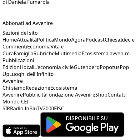
di
Daniela Fumarola
Abbonati ad Avvenire
Sezioni del sito
Home
Attualità
Politica
Mondo
Agorà
Podcast
Chiesa
Idee e
Commenti
Economia
Vita e
Cura
Famiglia
Rubriche
Multimedia
Ecosistema avvenire
Pubblicazioni
Edizioni locali
L'economia civile
Gutenberg
Popotus
Pop
Up
Luoghi dell'Infinito
Avvenire
Chi siamo
Redazione
Ecosistema
Avvenire
Pubblicità
Fondazione Avvenire
Shop
Contatti
Mondo CEI
SIR
Radio InBlu
TV2000
FISC