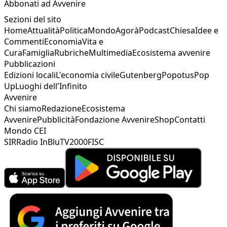
Abbonati ad Avvenire
Sezioni del sito
Home
Attualità
Politica
Mondo
Agorà
Podcast
Chiesa
Idee e
Commenti
Economia
Vita e
Cura
Famiglia
Rubriche
Multimedia
Ecosistema avvenire
Pubblicazioni
Edizioni locali
L'economia civile
Gutenberg
Popotus
Pop
Up
Luoghi dell'Infinito
Avvenire
Chi siamo
Redazione
Ecosistema
Avvenire
Pubblicità
Fondazione Avvenire
Shop
Contatti
Mondo CEI
SIR
Radio InBlu
TV2000
FISC