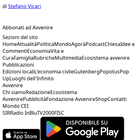
di
Stefano Vicari
Abbonati ad Avvenire
Sezioni del sito
Home
Attualità
Politica
Mondo
Agorà
Podcast
Chiesa
Idee e
Commenti
Economia
Vita e
Cura
Famiglia
Rubriche
Multimedia
Ecosistema avvenire
Pubblicazioni
Edizioni locali
L'economia civile
Gutenberg
Popotus
Pop
Up
Luoghi dell'Infinito
Avvenire
Chi siamo
Redazione
Ecosistema
Avvenire
Pubblicità
Fondazione Avvenire
Shop
Contatti
Mondo CEI
SIR
Radio InBlu
TV2000
FISC