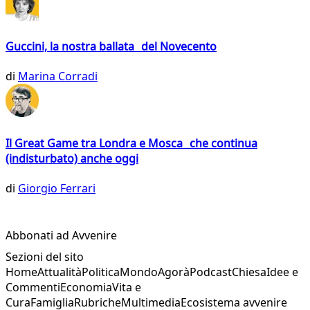
Guccini, la nostra ballata del Novecento
di
Marina Corradi
Il Great Game tra Londra e Mosca che continua
(indisturbato) anche oggi
di
Giorgio Ferrari
Abbonati ad Avvenire
Sezioni del sito
Home
Attualità
Politica
Mondo
Agorà
Podcast
Chiesa
Idee e
Commenti
Economia
Vita e
Cura
Famiglia
Rubriche
Multimedia
Ecosistema avvenire