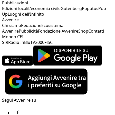
Pubblicazioni
Edizioni locali
L'economia civile
Gutenberg
Popotus
Pop
Up
Luoghi dell'Infinito
Avvenire
Chi siamo
Redazione
Ecosistema
Avvenire
Pubblicità
Fondazione Avvenire
Shop
Contatti
Mondo CEI
SIR
Radio InBlu
TV2000
FISC
Segui Avvenire su