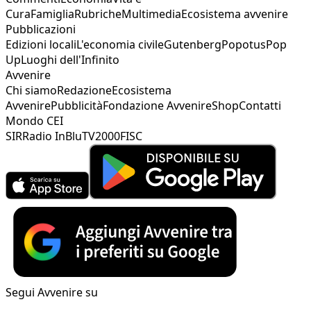
Cura
Famiglia
Rubriche
Multimedia
Ecosistema avvenire
Pubblicazioni
Edizioni locali
L'economia civile
Gutenberg
Popotus
Pop
Up
Luoghi dell'Infinito
Avvenire
Chi siamo
Redazione
Ecosistema
Avvenire
Pubblicità
Fondazione Avvenire
Shop
Contatti
Mondo CEI
SIR
Radio InBlu
TV2000
FISC
Segui Avvenire su