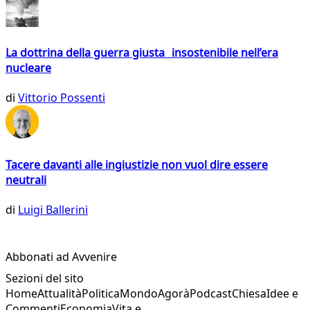
La dottrina della guerra giusta insostenibile nell’era
nucleare
di
Vittorio Possenti
Tacere davanti alle ingiustizie non vuol dire essere
neutrali
di
Luigi Ballerini
Abbonati ad Avvenire
Sezioni del sito
Home
Attualità
Politica
Mondo
Agorà
Podcast
Chiesa
Idee e
Commenti
Economia
Vita e