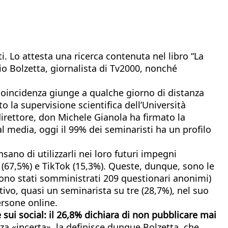
i. Lo attesta una ricerca contenuta nel libro “La
io Bolzetta, giornalista di Tv2000, nonché
 coincidenza giunge a qualche giorno di distanza
o la supervisione scientifica dell’Università
 direttore, don Michele Gianola ha firmato la
al media, oggi il 99% dei seminaristi ha un profilo
sano di utilizzarli nei loro futuri impegni
 (67,5%) e TikTok (15,3%). Queste, dunque, sono le
(sono stati somministrati 209 questionari anonimi)
tivo, quasi un seminarista su tre (28,7%), nel suo
ersone online.
sui social: il 26,8% dichiara di non pubblicare mai
a «incerta», la definisce dunque Bolzetta, che