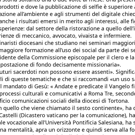
rodotti e dove la pubblicazione di selfie è superiore a
azione all’ambiente e agli strumenti del digitale chi
che i risultati emersi in merito agli interessi, alle f
perienze: dal settore della ristorazione a quello del
ienze di meccanico, avvocato, vivaista e infermiere.
minaristi diocesani che studiano nei seminari maggior
maggiore formazione all’uso dei social da parte dei se
sidente della Commissione episcopale per il clero e l
postazione di fondo decisamente missionaria».
i futuri sacerdoti non possono essere assenti». Signif
arli di queste tematiche e che si raccomandi «un uso 
 il mandato di Gesù: « Andate e predicate il Vangelo fi
processi culturali e comunicativi a Roma Tre, secondo c
icio comunicazioni sociali della diocesi di Tortona.
in quello che viene chiamato il sesto continente», ha d
astelli (Dicastero vaticano per la comunicazione), ha
vocazionale all’Università Pontificia Salesiana, ha so
i una mentalità, apra un orizzonte e quindi serva alla