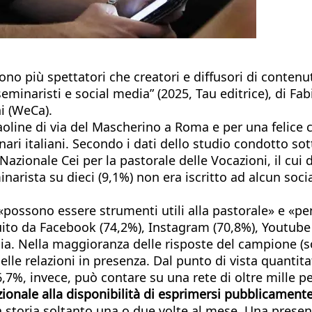
no più spettatori che creatori e diffusori di contenut
minaristi e social media” (2025, Tau editrice), di Fab
ni (WeCa).
 Paoline di via del Mascherino a Roma e per una felice
ari italiani. Secondo i dati dello studio condotto sott
 Nazionale Cei per la pastorale delle Vocazioni, il cui
narista su dieci (9,1%) non era iscritto ad alcun soci
 «possono essere strumenti utili alla pastorale» e «pen
guito da Facebook (74,2%), Instagram (70,8%), Youtube
alia. Nella maggioranza delle risposte del campione 
lle relazioni in presenza. Dal punto di vista quantita
16,7%, invece, può contare su una rete di oltre mille p
onale alla disponibilità di esprimersi pubblicamente 
 storia soltanto una o due volte al mese. Una presenz