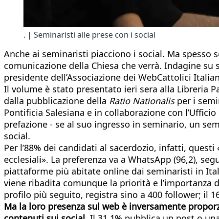
. | Seminaristi alle prese con i social
Anche ai seminaristi piacciono i social. Ma spesso so
comunicazione della Chiesa che verrà. Indagine su se
presidente dell’Associazione dei WebCattolici Italia
Il volume è stato presentato ieri sera alla Libreria
dalla pubblicazione della
Ratio Nationalis
per i semin
Pontificia Salesiana e in collaborazione con l’Ufficio
prefazione - se al suo ingresso in seminario, un semi
social.
Per l’88% dei candidati al sacerdozio, infatti, questi
ecclesiali». La preferenza va a WhatsApp (96,2), se
piattaforme più abitate online dai seminaristi in It
viene ribadita comunque la priorità e l’importanza de
profilo più seguito, registra sino a 400 follower; il 
Ma la loro presenza sul web è inversamente proporzi
contenuti sui social.
Il 31,1% pubblica un post o una