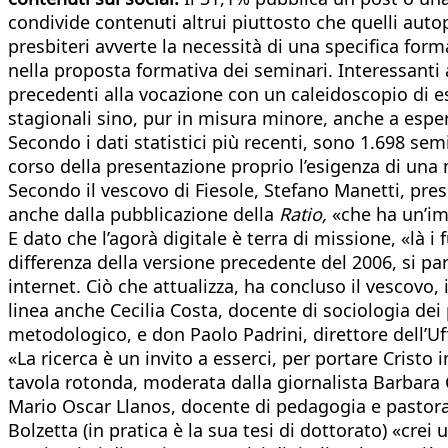
condivide contenuti altrui piuttosto che quelli autop
presbiteri avverte la necessità di una specifica form
nella proposta formativa dei seminari. Interessanti an
precedenti alla vocazione con un caleidoscopio di es
stagionali sino, pur in misura minore, anche a esper
Secondo i dati statistici più recenti, sono 1.698 se
corso della presentazione proprio l’esigenza di una 
Secondo il vescovo di Fiesole, Stefano Manetti, pre
anche dalla pubblicazione della
Ratio,
«che ha un’im
E dato che l’agorà digitale è terra di missione, «là 
differenza della versione precedente del 2006, si p
internet. Ciò che attualizza, ha concluso il vescovo,
linea anche Cecilia Costa, docente di sociologia dei 
metodologico, e don Paolo Padrini, direttore dell’Uff
«La ricerca è un invito a esserci, per portare Cristo 
tavola rotonda, moderata dalla giornalista Barbara C
Mario Oscar Llanos, docente di pedagogia e pastorale 
Bolzetta (in pratica è la sua tesi di dottorato) «cre