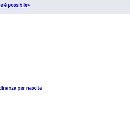
e è possibile»
adinanza per nascita