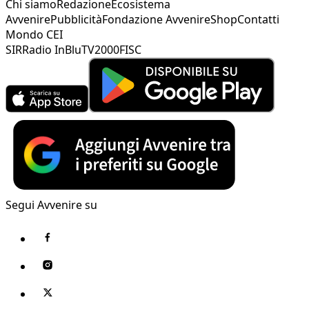
Chi siamo
Redazione
Ecosistema
Avvenire
Pubblicità
Fondazione Avvenire
Shop
Contatti
Mondo CEI
SIR
Radio InBlu
TV2000
FISC
Segui Avvenire su