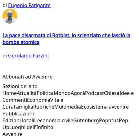
di
Eugenio Fatigante
La pace disarmata di Rotblat, lo scienziato che lasciò la
bomba atomica
di
Gerolamo Fazzini
Abbonati ad Avvenire
Sezioni del sito
Home
Attualità
Politica
Mondo
Agorà
Podcast
Chiesa
Idee e
Commenti
Economia
Vita e
Cura
Famiglia
Rubriche
Multimedia
Ecosistema avvenire
Pubblicazioni
Edizioni locali
L'economia civile
Gutenberg
Popotus
Pop
Up
Luoghi dell'Infinito
Avvenire