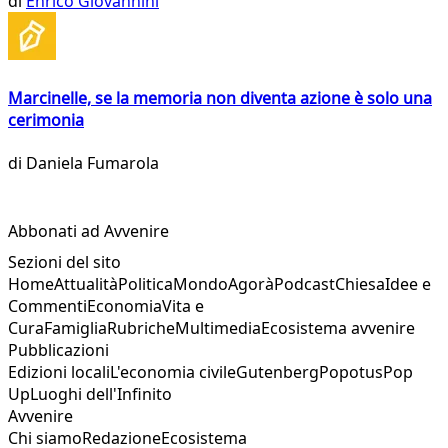
di
Enrico Giovannini
Marcinelle, se la memoria non diventa azione è solo una
cerimonia
di
Daniela Fumarola
Abbonati ad Avvenire
Sezioni del sito
Home
Attualità
Politica
Mondo
Agorà
Podcast
Chiesa
Idee e
Commenti
Economia
Vita e
Cura
Famiglia
Rubriche
Multimedia
Ecosistema avvenire
Pubblicazioni
Edizioni locali
L'economia civile
Gutenberg
Popotus
Pop
Up
Luoghi dell'Infinito
Avvenire
Chi siamo
Redazione
Ecosistema