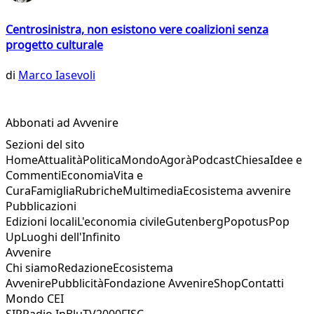
Centrosinistra, non esistono vere coalizioni senza
progetto culturale
di
Marco Iasevoli
Abbonati ad Avvenire
Sezioni del sito
Home
Attualità
Politica
Mondo
Agorà
Podcast
Chiesa
Idee e
Commenti
Economia
Vita e
Cura
Famiglia
Rubriche
Multimedia
Ecosistema avvenire
Pubblicazioni
Edizioni locali
L'economia civile
Gutenberg
Popotus
Pop
Up
Luoghi dell'Infinito
Avvenire
Chi siamo
Redazione
Ecosistema
Avvenire
Pubblicità
Fondazione Avvenire
Shop
Contatti
Mondo CEI
SIR
Radio InBlu
TV2000
FISC