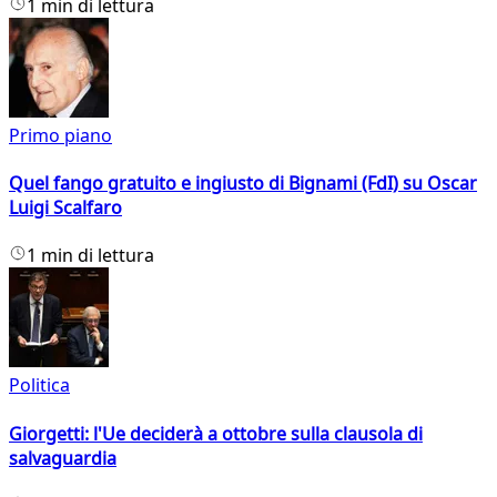
1 min di lettura
Primo piano
Quel fango gratuito e ingiusto di Bignami (FdI) su Oscar
Luigi Scalfaro
1 min di lettura
Politica
Giorgetti: l'Ue deciderà a ottobre sulla clausola di
salvaguardia