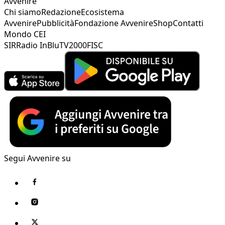
Avvenire
Chi siamo
Redazione
Ecosistema
Avvenire
Pubblicità
Fondazione Avvenire
Shop
Contatti
Mondo CEI
SIR
Radio InBlu
TV2000
FISC
Segui Avvenire su