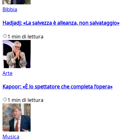
Bibbia
Hadjadj: «La salvezza è alleanza, non salvataggio»
1 min di lettura
Arte
Kapoor: «È lo spettatore che completa l’opera»
1 min di lettura
Musica