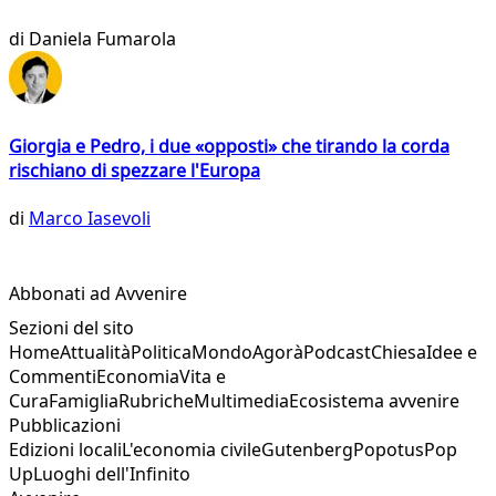
di
Daniela Fumarola
Giorgia e Pedro, i due «opposti» che tirando la corda
rischiano di spezzare l'Europa
di
Marco Iasevoli
Abbonati ad Avvenire
Sezioni del sito
Home
Attualità
Politica
Mondo
Agorà
Podcast
Chiesa
Idee e
Commenti
Economia
Vita e
Cura
Famiglia
Rubriche
Multimedia
Ecosistema avvenire
Pubblicazioni
Edizioni locali
L'economia civile
Gutenberg
Popotus
Pop
Up
Luoghi dell'Infinito