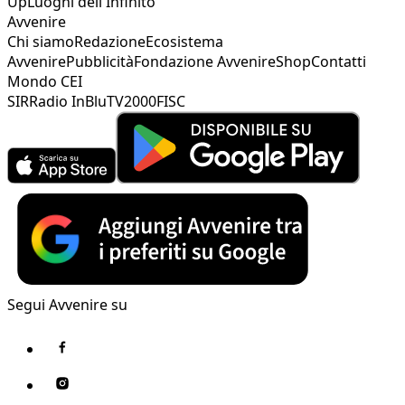
Up
Luoghi dell'Infinito
Avvenire
Chi siamo
Redazione
Ecosistema
Avvenire
Pubblicità
Fondazione Avvenire
Shop
Contatti
Mondo CEI
SIR
Radio InBlu
TV2000
FISC
Segui Avvenire su