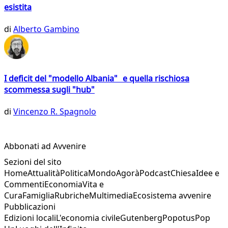
esistita
di
Alberto Gambino
I deficit del "modello Albania" e quella rischiosa
scommessa sugli "hub"
di
Vincenzo R. Spagnolo
Abbonati ad Avvenire
Sezioni del sito
Home
Attualità
Politica
Mondo
Agorà
Podcast
Chiesa
Idee e
Commenti
Economia
Vita e
Cura
Famiglia
Rubriche
Multimedia
Ecosistema avvenire
Pubblicazioni
Edizioni locali
L'economia civile
Gutenberg
Popotus
Pop