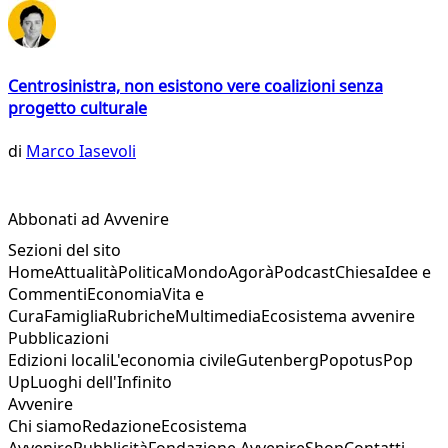
Centrosinistra, non esistono vere coalizioni senza
progetto culturale
di
Marco Iasevoli
Abbonati ad Avvenire
Sezioni del sito
Home
Attualità
Politica
Mondo
Agorà
Podcast
Chiesa
Idee e
Commenti
Economia
Vita e
Cura
Famiglia
Rubriche
Multimedia
Ecosistema avvenire
Pubblicazioni
Edizioni locali
L'economia civile
Gutenberg
Popotus
Pop
Up
Luoghi dell'Infinito
Avvenire
Chi siamo
Redazione
Ecosistema
Avvenire
Pubblicità
Fondazione Avvenire
Shop
Contatti