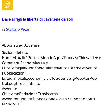
Dare ai figli la libertà di cavarsela da soli
di
Stefano Vicari
Abbonati ad Avvenire
Sezioni del sito
Home
Attualità
Politica
Mondo
Agorà
Podcast
Chiesa
Idee e
Commenti
Economia
Vita e
Cura
Famiglia
Rubriche
Multimedia
Ecosistema avvenire
Pubblicazioni
Edizioni locali
L'economia civile
Gutenberg
Popotus
Pop
Up
Luoghi dell'Infinito
Avvenire
Chi siamo
Redazione
Ecosistema
Avvenire
Pubblicità
Fondazione Avvenire
Shop
Contatti
Mondo CEI