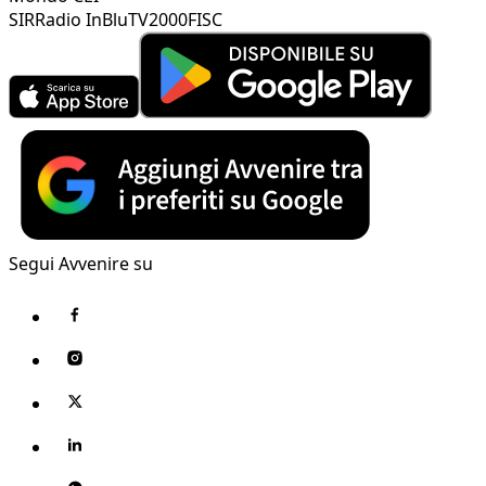
SIR
Radio InBlu
TV2000
FISC
Segui Avvenire su