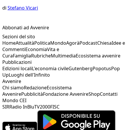
di
Stefano Vicari
Abbonati ad Avvenire
Sezioni del sito
Home
Attualità
Politica
Mondo
Agorà
Podcast
Chiesa
Idee e
Commenti
Economia
Vita e
Cura
Famiglia
Rubriche
Multimedia
Ecosistema avvenire
Pubblicazioni
Edizioni locali
L'economia civile
Gutenberg
Popotus
Pop
Up
Luoghi dell'Infinito
Avvenire
Chi siamo
Redazione
Ecosistema
Avvenire
Pubblicità
Fondazione Avvenire
Shop
Contatti
Mondo CEI
SIR
Radio InBlu
TV2000
FISC