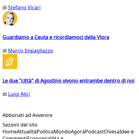
di
Stefano Vicari
Guardiamo a Ceuta e ricordiamoci della Vlora
di
Marco Impagliazzo
Le due "città" di Agostino vivono entrambe dentro di noi
di
Luigi Alici
Abbonati ad Avvenire
Sezioni del sito
Home
Attualità
Politica
Mondo
Agorà
Podcast
Chiesa
Idee e
Commenti
Economia
Vita e