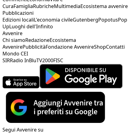
Cura
Famiglia
Rubriche
Multimedia
Ecosistema avvenire
Pubblicazioni
Edizioni locali
L'economia civile
Gutenberg
Popotus
Pop
Up
Luoghi dell'Infinito
Avvenire
Chi siamo
Redazione
Ecosistema
Avvenire
Pubblicità
Fondazione Avvenire
Shop
Contatti
Mondo CEI
SIR
Radio InBlu
TV2000
FISC
Segui Avvenire su