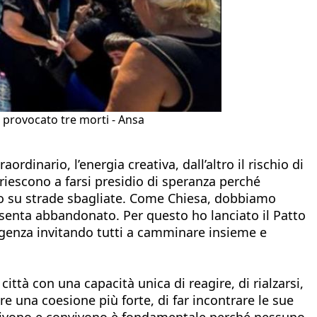
ha provocato tre morti - Ansa
rdinario, l’energia creativa, dall’altro il rischio di
riescono a farsi presidio di speranza perché
ono su strade sbagliate. Come Chiesa, dobbiamo
 senta abbandonato. Per questo ho lanciato il Patto
ergenza invitando tutti a camminare insieme e
città con una capacità unica di reagire, di rialzarsi,
re una coesione più forte, di far incontrare le sue
i vivono e convivono è fondamentale perché nessuno