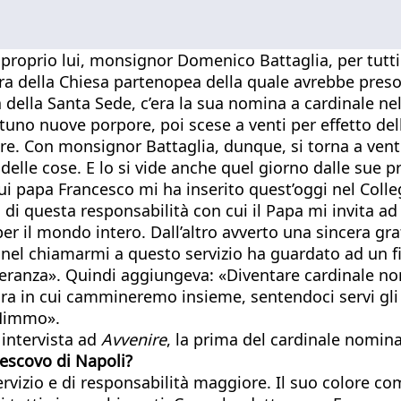
u proprio lui, monsignor Domenico Battaglia, per tu
 della Chiesa partenopea della quale avrebbe preso p
a della Santa Sede, c’era la sua nomina a cardinale n
tuno nuove porpore, poi scese a venti per effetto del
bre. Con monsignor Battaglia, dunque, si torna a ve
delle cose. E lo si vide anche quel giorno dalle sue p
 papa Francesco mi ha inserito quest’oggi nel Colleg
di questa responsabilità con cui il Papa mi invita ad 
per il mondo intero. Dall’altro avverto una sincera g
 nel chiamarmi a questo servizio ha guardato ad un fi
peranza». Quindi aggiungeva: «Diventare cardinale no
ra in cui cammineremo insieme, sentendoci servi gli
 Mimmo».
intervista ad
Avvenire
, la prima del cardinale nomin
vescovo di Napoli?
vizio e di responsabilità maggiore. Il suo colore come