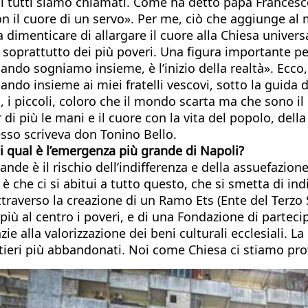
ui tutti siamo chiamati. Come ha detto papa Francesco,
n il cuore di un servo». Per me, ciò che aggiunge al m
dimenticare di allargare il cuore alla Chiesa universa
li, soprattutto dei più poveri. Una figura importante
ndo sogniamo insieme, è l’inizio della realtà». Ecc
ando insieme ai miei fratelli vescovi, sotto la guida
i piccoli, coloro che il mondo scarta ma che sono il 
più le mani e il cuore con la vita del popolo, della 
esso scriveva don Tonino Bello.
ggi qual è l’emergenza più grande di Napoli?
de è il rischio dell’indifferenza e della assuefazione
 è che ci si abitui a tutto questo, che si smetta di in
ttraverso la creazione di un Ramo Ets (Ente del Terzo
più al centro i poveri, e di una Fondazione di partec
azie alla valorizzazione dei beni culturali ecclesiali. 
artieri più abbandonati. Noi come Chiesa ci stiamo pr