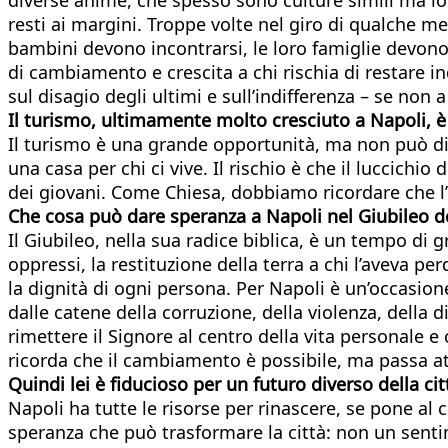
resti ai margini. Troppe volte nel giro di qualche m
bambini devono incontrarsi, le loro famiglie devono 
di cambiamento e crescita a chi rischia di restare in
sul disagio degli ultimi e sull’indifferenza – se non a
Il turismo, ultimamente molto cresciuto a Napoli, è 
Il turismo è una grande opportunità, ma non può dive
una casa per chi ci vive. Il rischio è che il luccichio
dei giovani. Come Chiesa, dobbiamo ricordare che l’
Che cosa può dare speranza a Napoli nel Giubileo de
Il Giubileo, nella sua radice biblica, è un tempo di gr
oppressi, la restituzione della terra a chi l’aveva per
la dignità di ogni persona. Per Napoli è un’occasione 
dalle catene della corruzione, della violenza, della d
rimettere il Signore al centro della vita personale e
ricorda che il cambiamento è possibile, ma passa at
Quindi lei è fiducioso per un futuro diverso della cit
Napoli ha tutte le risorse per rinascere, se pone al 
speranza che può trasformare la città: non un senti