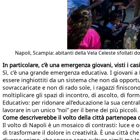
Napoli, Scampia: abitanti della Vela Celeste sfollati d
In particolare, c’è una emergenza giovani, visti i cas
Sì, c’è una grande emergenza educativa. I giovani a Na
essere inghiottiti da un sistema che non dà opportun
sovraccaricate e non di rado sole, i ragazzi finisc
moltiplicare gli spazi di incontro, di ascolto, di 
Educativo: per ridonare all’educazione la sua centr
lavorare in un unico “noi” per il bene dei più piccoli.
Come descriverebbe il volto della città partenopea 
Il volto di Napoli è un mosaico di contrasti: luce e o
di trasformare il dolore in creatività. È una città c
diverse anime, che spesso sono culture simili ma lo