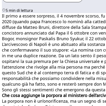
5 min di lettura
Il primo a essere sorpreso, il 4 novembre scorso, f
2020 (quando papa Francesco lo nominò alla cattedra
diffuse da Matteo Bruni, direttore della Sala Stamp
concistoro annunciato dal Papa il 6 ottobre con ven
Bogor, monsignor Paskalis Bruno Syukur, il 22 otto
L’arcivescovo di Napoli è uno abituato alla sostanza 
che confermavano il suo stupore: «La nomina con cui
in me una duplice reazione. Da un lato sento il peso 
ospitarvi la sua premura per la Chiesa universale e 
l’attenzione che rivolge alla mia persona ma perché
questo Sud che è al contempo terra di fatica e di s
responsabilità che possiamo condividere nella misu
qualcuno già ha fatto, sono e resterò sempre don
Sono gli stessi sentimenti che emergono da questa 
Che cosa aggiunge la porpora al ministero dell’arci
La porpora non è un’onorificenza, ma un segno di ser