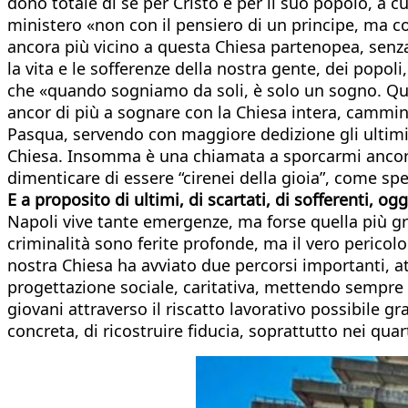
dono totale di sé per Cristo e per il suo popolo, a c
ministero «non con il pensiero di un principe, ma co
ancora più vicino a questa Chiesa partenopea, senza 
la vita e le sofferenze della nostra gente, dei popo
che «quando sogniamo da soli, è solo un sogno. Qua
ancor di più a sognare con la Chiesa intera, cammin
Pasqua, servendo con maggiore dedizione gli ultimi, 
Chiesa. Insomma è una chiamata a sporcarmi ancor di 
dimenticare di essere “cirenei della gioia”, come sp
E a proposito di ultimi, di scartati, di sofferenti, o
Napoli vive tante emergenze, ma forse quella più gran
criminalità sono ferite profonde, ma il vero pericolo
nostra Chiesa ha avviato due percorsi importanti, a
progettazione sociale, caritativa, mettendo sempre 
giovani attraverso il riscatto lavorativo possibile gr
concreta, di ricostruire fiducia, soprattutto nei qu