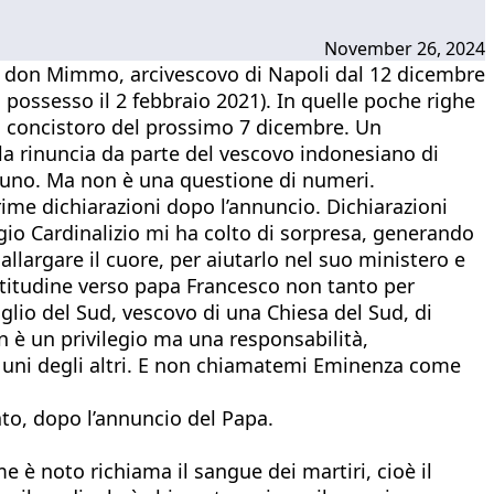
November 26, 2024
tti don Mimmo, arcivescovo di Napoli dal 12 dicembre
ossesso il 2 febbraio 2021). In quelle poche righe
el concistoro del prossimo 7 dicembre. Un
la rinuncia da parte del vescovo indonesiano di
ntuno. Ma non è una questione di numeri.
rime dichiarazioni dopo l’annuncio. Dichiarazioni
io Cardinalizio mi ha colto di sorpresa, generando
allargare il cuore, per aiutarlo nel suo ministero e
ratitudine verso papa Francesco non tanto per
glio del Sud, vescovo di una Chiesa del Sud, di
n è un privilegio ma una responsabilità,
 uni degli altri. E non chiamatemi Eminenza come
ato, dopo l’annuncio del Papa.
 è noto richiama il sangue dei martiri, cioè il