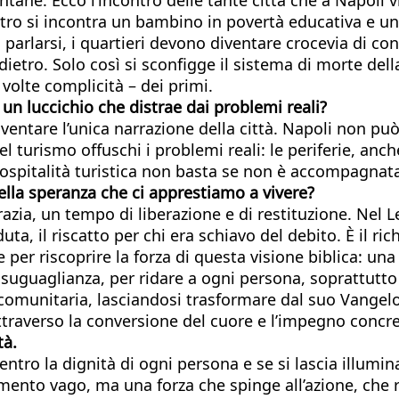
etro si incontra un bambino in povertà educativa e un 
parlarsi, i quartieri devono diventare crocevia di co
dietro. Solo così si sconfigge il sistema di morte del
 volte complicità – dei primi.
un luccichio che distrae dai problemi reali?
ntare l’unica narrazione della città. Napoli non può 
 del turismo offuschi i problemi reali: le periferie, an
ospitalità turistica non basta se non è accompagnata
lla speranza che ci apprestiamo a vivere?
azia, un tempo di liberazione e di restituzione. Nel Lev
duta, il riscatto per chi era schiavo del debito. È il ri
per riscoprire la forza di questa visione biblica: una 
isuguaglianza, per ridare a ogni persona, soprattutto ai
 comunitaria, lasciandosi trasformare dal suo Vangelo d
traverso la conversione del cuore e l’impegno concre
tà.
centro la dignità di ogni persona e se si lascia illumi
mento vago, ma una forza che spinge all’azione, che r