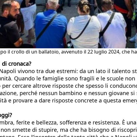
opo il crollo di un ballatoio, avvenuto il 22 luglio 2024, che 
i di cronaca?
poli vivono tra due estremi: da un lato il talento strao
ità. Quando le famiglie sono fragili e le scuole non 
ono per cercare altrove risposte che spesso li conduc
formazione, perché nessun bambino e nessun giovane si
alità e provare a dare risposte concrete a questa em
oggi?
mbra, ferite e bellezza, sofferenza e resistenza. È una 
he non smette di stupire, ma che ha bisogno di riscopri
ntane. Ecco l’incontro delle tante città che a Napol