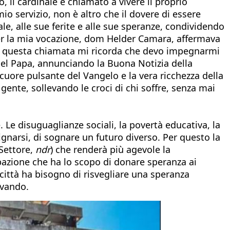
 il cardinale è chiamato a vivere il proprio
io servizio, non è altro che il dovere di essere
le, alle sue ferite e alle sue speranze, condividendo
 per la mia vocazione, dom Helder Camara, affermava
o, questa chiamata mi ricorda che devo impegnarmi
 del Papa, annunciando la Buona Notizia della
cuore pulsante del Vangelo e la vera ricchezza della
gente, sollevando le croci di chi soffre, senza mai
. Le disuguaglianze sociali, la povertà educativa, la
dignarsi, di sognare un futuro diverso. Per questo la
 Settore,
ndr
) che renderà più agevole la
ipazione che ha lo scopo di donare speranza ai
La città ha bisogno di risvegliare una speranza
ovando.