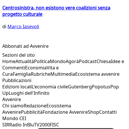
Centrosinistra, non esistono vere coalizioni senza
progetto culturale
di
Marco Iasevoli
Abbonati ad Avvenire
Sezioni del sito
Home
Attualità
Politica
Mondo
Agorà
Podcast
Chiesa
Idee e
Commenti
Economia
Vita e
Cura
Famiglia
Rubriche
Multimedia
Ecosistema avvenire
Pubblicazioni
Edizioni locali
L'economia civile
Gutenberg
Popotus
Pop
Up
Luoghi dell'Infinito
Avvenire
Chi siamo
Redazione
Ecosistema
Avvenire
Pubblicità
Fondazione Avvenire
Shop
Contatti
Mondo CEI
SIR
Radio InBlu
TV2000
FISC