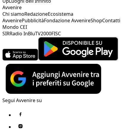
Up
Luoghi dell'Infinito
Avvenire
Chi siamo
Redazione
Ecosistema
Avvenire
Pubblicità
Fondazione Avvenire
Shop
Contatti
Mondo CEI
SIR
Radio InBlu
TV2000
FISC
Segui Avvenire su