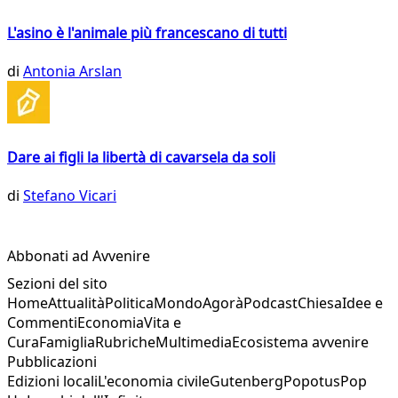
L'asino è l'animale più francescano di tutti
di
Antonia Arslan
Dare ai figli la libertà di cavarsela da soli
di
Stefano Vicari
Abbonati ad Avvenire
Sezioni del sito
Home
Attualità
Politica
Mondo
Agorà
Podcast
Chiesa
Idee e
Commenti
Economia
Vita e
Cura
Famiglia
Rubriche
Multimedia
Ecosistema avvenire
Pubblicazioni
Edizioni locali
L'economia civile
Gutenberg
Popotus
Pop