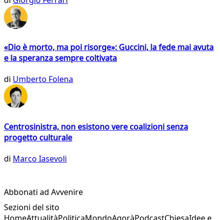
«Dio è morto, ma poi risorge»: Guccini, la fede mai avuta
e la speranza sempre coltivata
di
Umberto Folena
Centrosinistra, non esistono vere coalizioni senza
progetto culturale
di
Marco Iasevoli
Abbonati ad Avvenire
Sezioni del sito
Home
Attualità
Politica
Mondo
Agorà
Podcast
Chiesa
Idee e