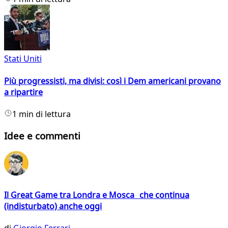
Stati Uniti
Più progressisti, ma divisi: così i Dem americani provano
a ripartire
1 min di lettura
Idee e commenti
Il Great Game tra Londra e Mosca che continua
(indisturbato) anche oggi
di
Giorgio Ferrari