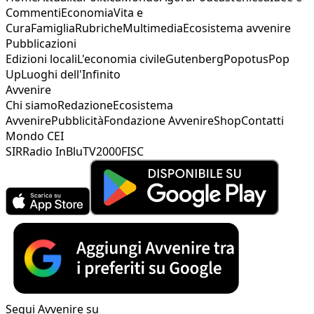
Commenti
Economia
Vita e
Cura
Famiglia
Rubriche
Multimedia
Ecosistema avvenire
Pubblicazioni
Edizioni locali
L'economia civile
Gutenberg
Popotus
Pop
Up
Luoghi dell'Infinito
Avvenire
Chi siamo
Redazione
Ecosistema
Avvenire
Pubblicità
Fondazione Avvenire
Shop
Contatti
Mondo CEI
SIR
Radio InBlu
TV2000
FISC
Segui Avvenire su