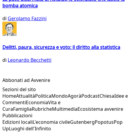
bomba atomica
di
Gerolamo Fazzini
Delitti, paura, sicurezza e voto: il diritto alla statistica
di
Leonardo Becchetti
Abbonati ad Avvenire
Sezioni del sito
Home
Attualità
Politica
Mondo
Agorà
Podcast
Chiesa
Idee e
Commenti
Economia
Vita e
Cura
Famiglia
Rubriche
Multimedia
Ecosistema avvenire
Pubblicazioni
Edizioni locali
L'economia civile
Gutenberg
Popotus
Pop
Up
Luoghi dell'Infinito