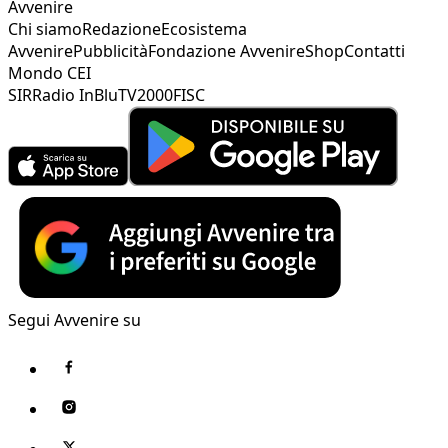
Avvenire
Chi siamo
Redazione
Ecosistema
Avvenire
Pubblicità
Fondazione Avvenire
Shop
Contatti
Mondo CEI
SIR
Radio InBlu
TV2000
FISC
Segui Avvenire su