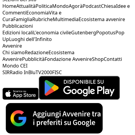
Home
Attualità
Politica
Mondo
Agorà
Podcast
Chiesa
Idee e
Commenti
Economia
Vita e
Cura
Famiglia
Rubriche
Multimedia
Ecosistema avvenire
Pubblicazioni
Edizioni locali
L'economia civile
Gutenberg
Popotus
Pop
Up
Luoghi dell'Infinito
Avvenire
Chi siamo
Redazione
Ecosistema
Avvenire
Pubblicità
Fondazione Avvenire
Shop
Contatti
Mondo CEI
SIR
Radio InBlu
TV2000
FISC