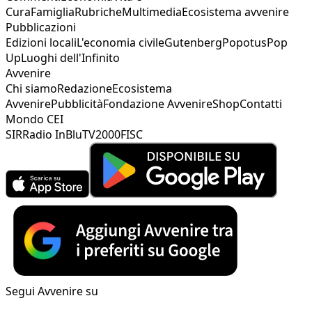
Cura
Famiglia
Rubriche
Multimedia
Ecosistema avvenire
Pubblicazioni
Edizioni locali
L'economia civile
Gutenberg
Popotus
Pop
Up
Luoghi dell'Infinito
Avvenire
Chi siamo
Redazione
Ecosistema
Avvenire
Pubblicità
Fondazione Avvenire
Shop
Contatti
Mondo CEI
SIR
Radio InBlu
TV2000
FISC
Segui Avvenire su