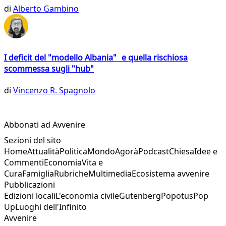
di
Alberto Gambino
I deficit del "modello Albania" e quella rischiosa
scommessa sugli "hub"
di
Vincenzo R. Spagnolo
Abbonati ad Avvenire
Sezioni del sito
Home
Attualità
Politica
Mondo
Agorà
Podcast
Chiesa
Idee e
Commenti
Economia
Vita e
Cura
Famiglia
Rubriche
Multimedia
Ecosistema avvenire
Pubblicazioni
Edizioni locali
L'economia civile
Gutenberg
Popotus
Pop
Up
Luoghi dell'Infinito
Avvenire