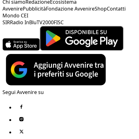
Chi siamo
Redazione
Ecosistema
Avvenire
Pubblicità
Fondazione Avvenire
Shop
Contatti
Mondo CEI
SIR
Radio InBlu
TV2000
FISC
Segui Avvenire su