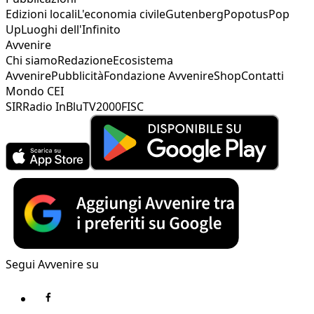
Edizioni locali
L'economia civile
Gutenberg
Popotus
Pop
Up
Luoghi dell'Infinito
Avvenire
Chi siamo
Redazione
Ecosistema
Avvenire
Pubblicità
Fondazione Avvenire
Shop
Contatti
Mondo CEI
SIR
Radio InBlu
TV2000
FISC
Segui Avvenire su