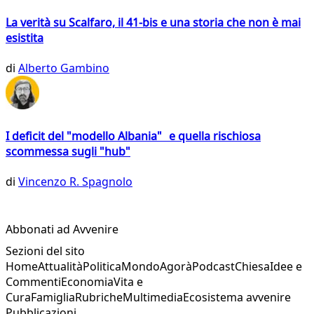
La verità su Scalfaro, il 41-bis e una storia che non è mai
esistita
di
Alberto Gambino
I deficit del "modello Albania" e quella rischiosa
scommessa sugli "hub"
di
Vincenzo R. Spagnolo
Abbonati ad Avvenire
Sezioni del sito
Home
Attualità
Politica
Mondo
Agorà
Podcast
Chiesa
Idee e
Commenti
Economia
Vita e
Cura
Famiglia
Rubriche
Multimedia
Ecosistema avvenire
Pubblicazioni