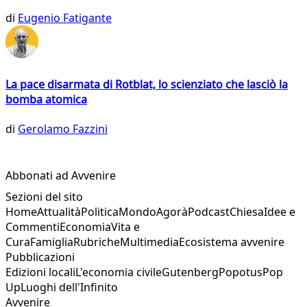
di
Eugenio Fatigante
La pace disarmata di Rotblat, lo scienziato che lasciò la
bomba atomica
di
Gerolamo Fazzini
Abbonati ad Avvenire
Sezioni del sito
Home
Attualità
Politica
Mondo
Agorà
Podcast
Chiesa
Idee e
Commenti
Economia
Vita e
Cura
Famiglia
Rubriche
Multimedia
Ecosistema avvenire
Pubblicazioni
Edizioni locali
L'economia civile
Gutenberg
Popotus
Pop
Up
Luoghi dell'Infinito
Avvenire