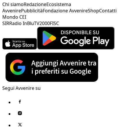
Chi siamo
Redazione
Ecosistema
Avvenire
Pubblicità
Fondazione Avvenire
Shop
Contatti
Mondo CEI
SIR
Radio InBlu
TV2000
FISC
Segui Avvenire su