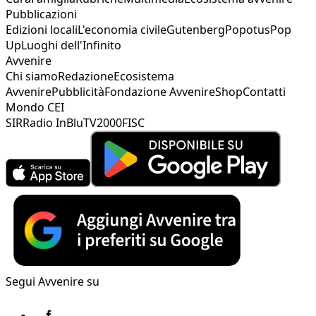
Pubblicazioni
Edizioni locali
L'economia civile
Gutenberg
Popotus
Pop
Up
Luoghi dell'Infinito
Avvenire
Chi siamo
Redazione
Ecosistema
Avvenire
Pubblicità
Fondazione Avvenire
Shop
Contatti
Mondo CEI
SIR
Radio InBlu
TV2000
FISC
Segui Avvenire su