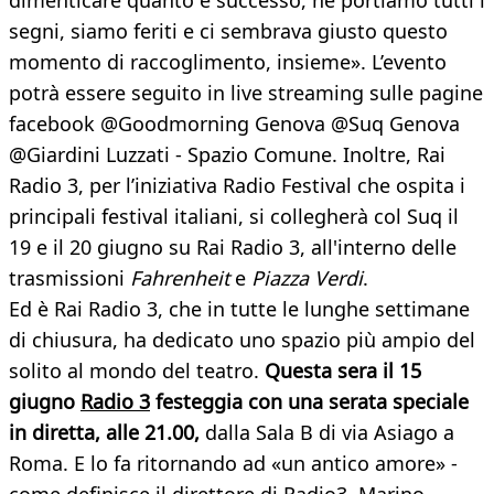
dimenticare quanto è successo, ne portiamo tutti i
segni, siamo feriti e ci sembrava giusto questo
momento di raccoglimento, insieme». L’evento
potrà essere seguito in live streaming sulle pagine
facebook @Goodmorning Genova @Suq Genova
@Giardini Luzzati - Spazio Comune. Inoltre, Rai
Radio 3, per l’iniziativa Radio Festival che ospita i
principali festival italiani, si collegherà col Suq il
19 e il 20 giugno su Rai Radio 3, all'interno delle
trasmissioni
Fahrenheit
e
Piazza Verdi
.
Ed è Rai Radio 3, che in tutte le lunghe settimane
di chiusura, ha dedicato uno spazio più ampio del
solito al mondo del teatro.
Questa sera il 15
giugno
Radio 3
festeggia con una serata speciale
in diretta, alle 21.00,
dalla Sala B di via Asiago a
Roma. E lo fa ritornando ad «un antico amore» -