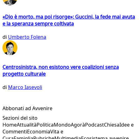
«Dio è morto, ma poi risorge»: Guccini, la fede mai avuta
e la speranza sempre coltivata
di
Umberto Folena
Centrosinistra, non esistono vere coalizioni senza
progetto culturale
di
Marco Iasevoli
Abbonati ad Avvenire
Sezioni del sito
Home
Attualità
Politica
Mondo
Agorà
Podcast
Chiesa
Idee e
Commenti
Economia
Vita e
Cura
Famiglia
Rubriche
Multimedia
Ecosistema avvenire