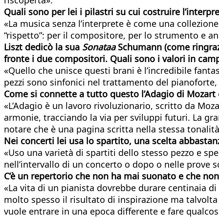
Quali sono per lei i pilastri su cui costruire l’inter
«La musica senza l’interprete è come una collezione di
“rispetto”: per il compositore, per lo strumento e a
Liszt dedicò la sua
Sonataa
Schumann (come ringraz
fronte i due compositori. Quali sono i valori in cam
«Quello che unisce questi brani è l’incredibile fant
pezzi sono sinfonici nel trattamento del pianoforte
Come si connette a tutto questo l’Adagio di Mozart 
«L’Adagio è un lavoro rivoluzionario, scritto da Moza
armonie, tracciando la via per sviluppi futuri. La g
notare che è una pagina scritta nella stessa tonalit
Nei concerti lei usa lo spartito, una scelta abbastan
«Uso una varietà di spartiti dello stesso pezzo e s
nell’intervallo di un concerto o dopo o nelle prove
C’è un repertorio che non ha mai suonato e che non 
«La vita di un pianista dovrebbe durare centinaia di 
molto spesso il risultato di inspirazione ma talvolt
vuole entrare in una epoca differente e fare qualcos