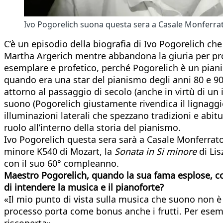
Ivo Pogorelich suona questa sera a Casale Monferra
C’è un episodio della biografia di Ivo Pogorelich ch
Martha Argerich mentre abbandona la giuria per prot
esemplare e profetico, perché Pogorelich è un pianis
quando era una star del pianismo degli anni 80 e 90
attorno al passaggio di secolo (anche in virtù di un 
suono (Pogorelich giustamente rivendica il lignaggio d
illuminazioni laterali che spezzano tradizioni e abit
ruolo all’interno della storia del pianismo.
Ivo Pogorelich questa sera sarà a Casale Monferrat
minore K540 di Mozart, la
Sonata in Si minore
di Lis
con il suo 60° compleanno.
Maestro Pogorelich, quando la sua fama esplose, col
di intendere la musica e il pianoforte?
«Il mio punto di vista sulla musica che suono non è
processo porta come bonus anche i frutti. Per esem
riscoperta».