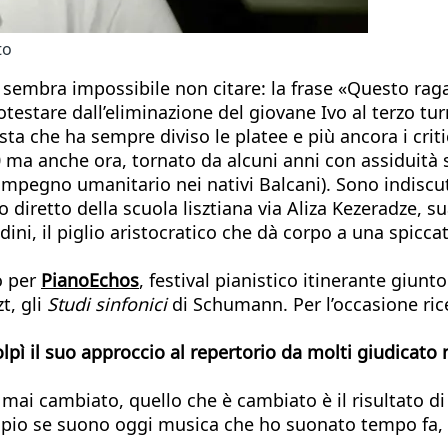
to
e sembra impossibile non citare: la frase «Questo rag
estare dall’eliminazione del giovane Ivo al terzo tu
ta che ha sempre diviso le platee e più ancora i criti
 ma anche ora, tornato da alcuni anni con assiduità 
impegno umanitario nei nativi Balcani). Sono indiscuti
iretto della scuola lisztiana via Aliza Kezeradze, sua
udini, il piglio aristocratico che dà corpo a una spicc
o per
PianoEchos
, festival pianistico itinerante giunt
zt, gli
Studi sinfonici
di Schumann. Per l’occasione ric
pì il suo approccio al repertorio da molti giudicat
 mai cambiato, quello che è cambiato è il risultato 
pio se suono oggi musica che ho suonato tempo fa, ri