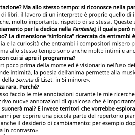
pretazione? Ma allo stesso tempo: si riconosce nella par
 libri, il lavoro di un interprete è proprio quello di i
nche, molto importante, rispetto di se stessi. Queste 
iamento per la dedica nella
Fantasia),
il quale però n
po? La dimensione “sinfonica” ricercata da entrambi è
asia e la curiosità che entrambi i compositori misero 
, ma allo stesso tempo sono anche molto intimi e anch
con cui si apre il programma?
rt poco prima della morte ed è visionario nell’uso dei
rande intimità, la poesia dell’anima permette alla mus
à della
Sonata
di Liszt, in Si minore».
za rara. Perché?
pesso faccio le mie annotazioni durante le mie ricerc
 scrivo nuove annotazioni di qualcosa che è important
suonerà mai? E invece territori che vorrebbe esplora
anni per coprire una piccola parte del repertorio pian
a anche il desiderio di cambiamento: per esempio dopo
a in contrasto».