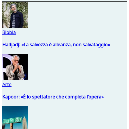
Bibbia
Hadjadj: «La salvezza è alleanza, non salvataggio»
Arte
Kapoor: «È lo spettatore che completa l’opera»