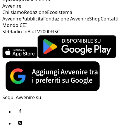
Avvenire
Chi siamo
Redazione
Ecosistema
Avvenire
Pubblicità
Fondazione Avvenire
Shop
Contatti
Mondo CEI
SIR
Radio InBlu
TV2000
FISC
Segui Avvenire su