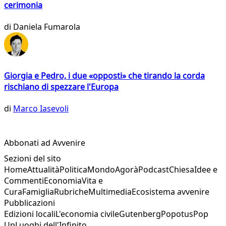
cerimonia
di
Daniela Fumarola
Giorgia e Pedro, i due «opposti» che tirando la corda
rischiano di spezzare l'Europa
di
Marco Iasevoli
Abbonati ad Avvenire
Sezioni del sito
Home
Attualità
Politica
Mondo
Agorà
Podcast
Chiesa
Idee e
Commenti
Economia
Vita e
Cura
Famiglia
Rubriche
Multimedia
Ecosistema avvenire
Pubblicazioni
Edizioni locali
L'economia civile
Gutenberg
Popotus
Pop
Up
Luoghi dell'Infinito