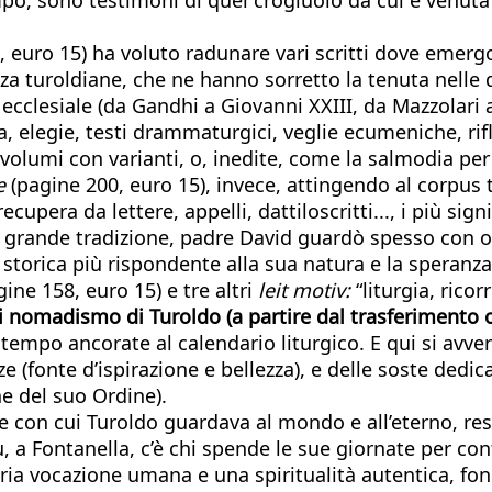
 euro 15) ha voluto radunare vari scritti dove emergo
nza turoldiane, che ne hanno sorretto la tenuta nelle d
d ecclesiale (da Gandhi a Giovanni XXIII, da Mazzolari
 elegie, testi drammaturgici, veglie ecumeniche, rifle
in volumi con varianti, o, inedite, come la salmodia p
e
(pagine 200, euro 15), invece, attingendo al corpus 
cupera da lettere, appelli, dattiloscritti..., i più sign
sua grande tradizione, padre David guardò spesso con 
storica più rispondente alla sua natura e la speranza
ine 158, euro 15) e tre altri
leit motiv:
“liturgia, ricor
nomadismo di Turoldo (a partire dal trasferimento ob
tempo ancorate al calendario liturgico. E qui si avver
enze (fonte d’ispirazione e bellezza), e delle soste de
e del suo Ordine).
 con cui Turoldo guardava al mondo e all’eterno, res
 a Fontanella, c’è chi spende le sue giornate per conti
opria vocazione umana e una spiritualità autentica, fon