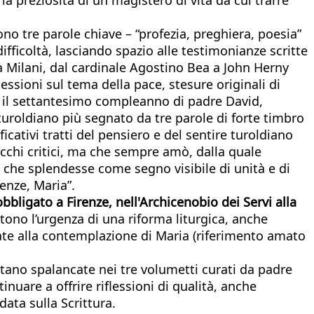
no tre parole chiave – “profezia, preghiera, poesia”
ifficoltà, lasciando spazio alle testimonianze scritte
 a Milani, dal cardinale Agostino Bea a John Herny
ssioni sul tema della pace, stesure originali di
er il settantesimo compleanno di padre David,
turoldiano più segnato da tre parole di forte timbro
ificativi tratti del pensiero e del sentire turoldiano
occhi critici, ma che sempre amò, dalla quale
 che splendesse come segno visibile di unità e di
renze, Maria”.
bligato a Firenze, nell'Archicenobio dei Servi alla
tono l’urgenza di una riforma liturgica, anche
dicate alla contemplazione di Maria (riferimento amato
tano spalancate nei tre volumetti curati da padre
nuare a offrire riflessioni di qualità, anche
data sulla Scrittura.