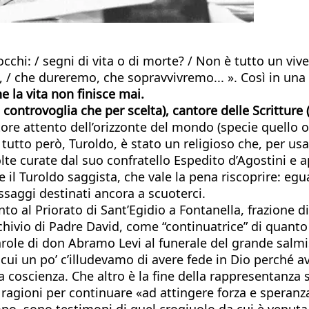
cchi: / segni di vita o di morte? / Non è tutto un viv
, / che dureremo, che sopravvivremo... ». Così in una
he la vita non finisce mai.
 controvoglia che per scelta), cantore delle Scritture 
ore attento dell’orizzonte del mondo (specie quello 
utto però, Turoldo, è stato un religioso che, per usa
ccolte curate dal suo confratello Espedito d’Agostini e
 il Turoldo saggista, che vale la pena riscoprire: egua
ssaggi destinati ancora a scuoterci.
 al Priorato di Sant’Egidio a Fontanella, frazione di 
chivio di Padre David, come “continuatrice” di quanto
ole di don Abramo Levi al funerale del grande salmis
 cui un po’ c’illudevamo di avere fede in Dio perché a
a coscienza. Che altro è la fine della rappresentanza se
 ragioni per continuare «ad attingere forza e speranz
o, sono testimoni di quel crogiuolo da cui è venuta l