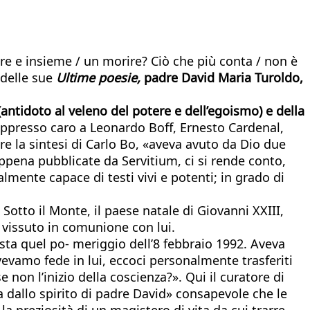
ere e insieme / un morire? Ciò che più conta / non è
 delle sue
Ultime poesie,
padre David Maria Turoldo,
(antidoto al veleno del potere e dell’egoismo) e della
oppresso caro a Leonardo Boff, Ernesto Cardenal,
re la sintesi di Carlo Bo, «aveva avuto da Dio due
 appena pubblicate da Servitium, ci si rende conto,
lmente capace di testi vivi e potenti; in grado di
Sotto il Monte, il paese natale di Giovanni XXIII,
 vissuto in comunione con lui.
ta quel po- meriggio dell’8 febbraio 1992. Aveva
vevamo fede in lui, eccoci personalmente trasferiti
 non l’inizio della coscienza?». Qui il curatore di
a dallo spirito di padre David» consapevole che le
a preziosità di un magistero di vita da cui trarre