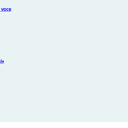
a voce
i»