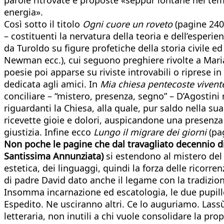
energia».
Così sotto il titolo
Ogni cuore un roveto
(pagine 240,
– costituenti la nervatura della teoria e dell’esperie
da Turoldo su figure profetiche della storia civile e
Newman ecc.), cui seguono preghiere rivolte a Maria,
poesie poi apparse su riviste introvabili o riprese 
dedicata agli amici. In
Mia chiesa pentecoste vivent
conciliare – “mistero, presenza, segno” – D’Agostini re
riguardanti la Chiesa, alla quale, pur saldo nella 
ricevette gioie e dolori, auspicandone una presenza 
giustizia. Infine ecco
Lungo il migrare dei giorni
(pag
Non poche le pagine che dal travagliato decennio di 
Santissima Annunziata)
si estendono al mistero del 
estetica, dei linguaggi, quindi la forza delle ricorr
di padre David dato anche il legame con la tradizion
Insomma incarnazione ed escatologia, le due pupille
Espedito. Ne usciranno altri. Ce lo auguriamo. Lassù,
letteraria, non inutili a chi vuole consolidare la pr