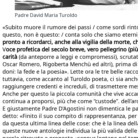
Padre David Maria Turoldo
«Subito muore il rumore dei passi / come sordi rinto
questo, non è questo: / conta solo che siamo eterni
pronto a ricordarci, anche alla vigilia della morte, c
V
oce profetica del secolo breve, vero pellegrino (più
carità
(da anteporre a leggi e compromessi), scrutat
Oscar Romero, Rigoberta Menchù ed altri), prima di t
doni: la fede e la poesia». Lette ora le tre belle ra
tuttavia, come accanto al Turoldo poeta, ci sia anche
raggiungere credenti e increduli, di trasmettere me
Anche per questo la piccola comunità che vive accanto
continua a proporsi, più che come “custode”. dell’ar
E giustamente Padre D’Agostini non dimentica le par
detto: «Finito il suo compito di rappresentanza, per
da questa ultima linea delle cose: che è la linea dell
queste nuove antologie individua la più valida delle
parole ritrovate e proposte «seppur lontane nel temp