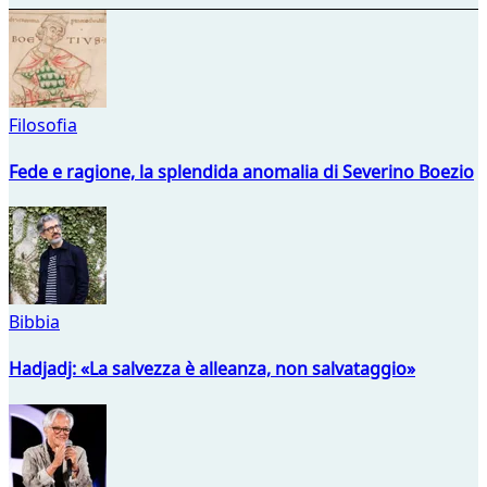
Filosofia
Fede e ragione, la splendida anomalia di Severino Boezio
Bibbia
Hadjadj: «La salvezza è alleanza, non salvataggio»