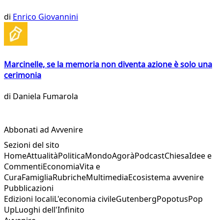
di
Enrico Giovannini
Marcinelle, se la memoria non diventa azione è solo una
cerimonia
di
Daniela Fumarola
Abbonati ad Avvenire
Sezioni del sito
Home
Attualità
Politica
Mondo
Agorà
Podcast
Chiesa
Idee e
Commenti
Economia
Vita e
Cura
Famiglia
Rubriche
Multimedia
Ecosistema avvenire
Pubblicazioni
Edizioni locali
L'economia civile
Gutenberg
Popotus
Pop
Up
Luoghi dell'Infinito