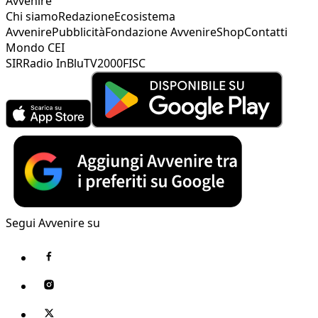
Avvenire
Chi siamo
Redazione
Ecosistema
Avvenire
Pubblicità
Fondazione Avvenire
Shop
Contatti
Mondo CEI
SIR
Radio InBlu
TV2000
FISC
Segui Avvenire su